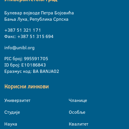
Булевар војводе Петра Бојовића
Бања Лука, Република Српска
+387 51 321 171
Факс: +387 51 315 694
info@unibl.org
PIC број: 995591705
ID број: E10186843
Еразмус код: BA BANJA02
Корисни линкови
Универзитет
Чланице
Студије
Особље
Наука
Квалитет