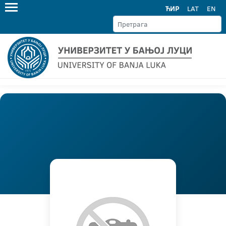
ЋИР
LAT
EN