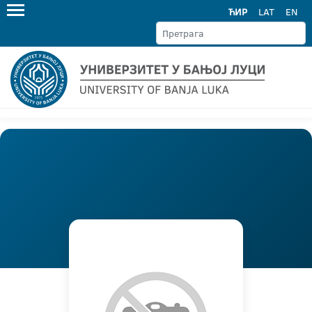
ЋИР
LAT
EN