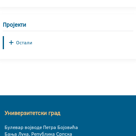
Пројекти
Остали
Универзитетски град
Булевар војводе Петра Бојовића
Бања Лука, Република Српска