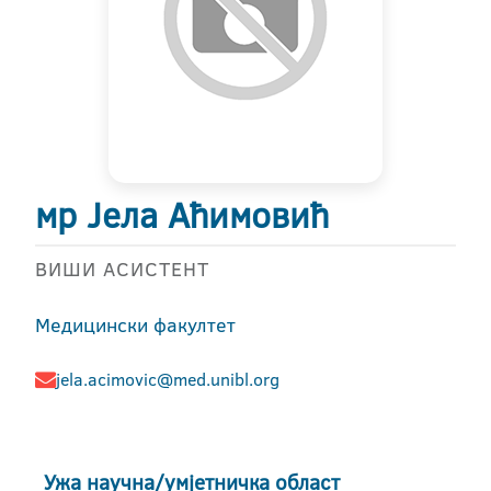
мр Јела Аћимовић
ВИШИ АСИСТЕНТ
Медицински факултет
jela.acimovic@med.unibl.org
Ужа научна/умјетничка област