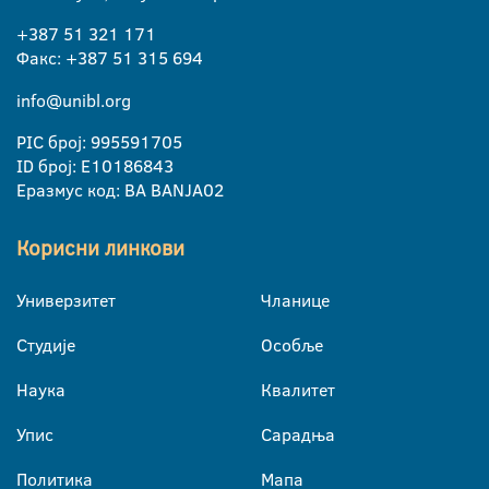
+387 51 321 171
Факс: +387 51 315 694
info@unibl.org
PIC број: 995591705
ID број: E10186843
Еразмус код: BA BANJA02
Корисни линкови
Универзитет
Чланице
Студије
Особље
Наука
Квалитет
Упис
Сарадња
Политика
Мапа