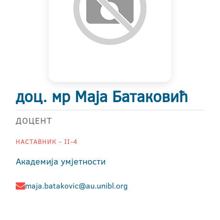
доц. мр Маја Батаковић
ДОЦЕНТ
НАСТАВНИК - II-4
Академија умјетности
maja.batakovic@au.unibl.org