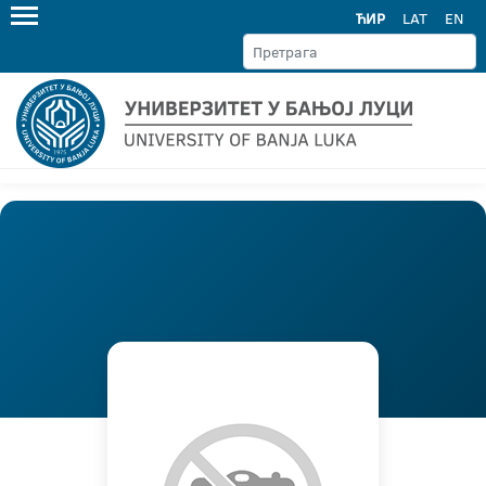
ЋИР
LAT
EN