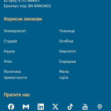
ID број: E10186843
Еразмус код: BA BANJA02
Корисни линкови
Универзитет
Чланице
Студије
Особље
Наука
Квалитет
Упис
Сарадња
Политика
Мапа
приватности
сајта
Пратите нас