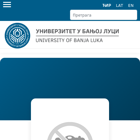
ЋИР
LAT
EN