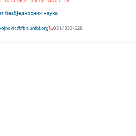
Т ЗА СТУДЕНТСКА ПИТАЊА II-25
т безбједносних наука
vojnovic@fbn.unibl.org
051/333-628