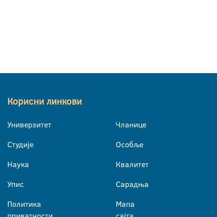
Корисни линкови
Универзитет
Чланице
Студије
Особље
Наука
Квалитет
Упис
Сарадња
Политика
Мапа
приватности
сајта