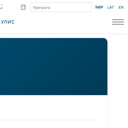
ЋИР
LAT
EN
УПИС