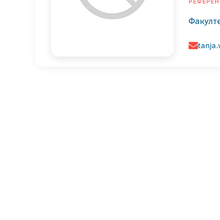
РЕФЕРЕН
Факулте
tanja.