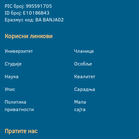
PIC број: 995591705
ID број: E10186843
Еразмус код: BA BANJA02
Корисни линкови
Универзитет
Чланице
Студије
Особље
Наука
Квалитет
Упис
Сарадња
Политика
Мапа
приватности
сајта
Пратите нас