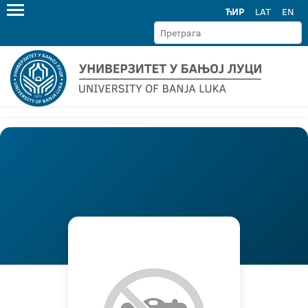
ЋИР
LAT
EN