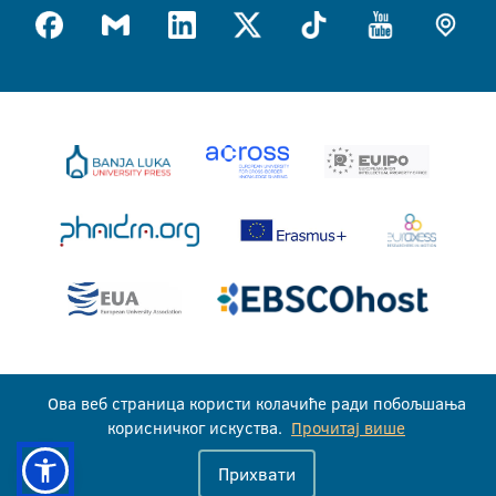
Универзитет у Бањој Луци © 2026
Ова веб страница користи колачиће ради побољшања
Сва права задржана
корисничког искуства.
Прочитај више
Прихвати