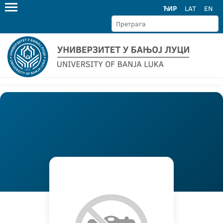
ЋИР
LAT
EN