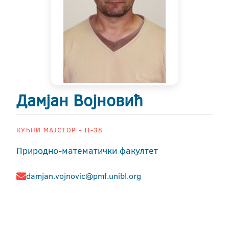
Дамјан Војновић
КУЋНИ МАЈСТОР - II-38
Природно-математички факултет
damjan.vojnovic@pmf.unibl.org