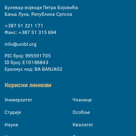
Булевар војводе Петра Бојовића
Бања Лука, Република Српска
+387 51 321 171
Факс: +387 51 315 694
info@unibl.org
PIC број: 995591705
ID број: E10186843
Еразмус код: BA BANJA02
Корисни линкови
Универзитет
Чланице
Студије
Особље
Наука
Квалитет