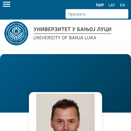
ЋИР
LAT
EN