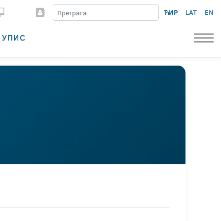
ЋИР
LAT
EN
УПИС