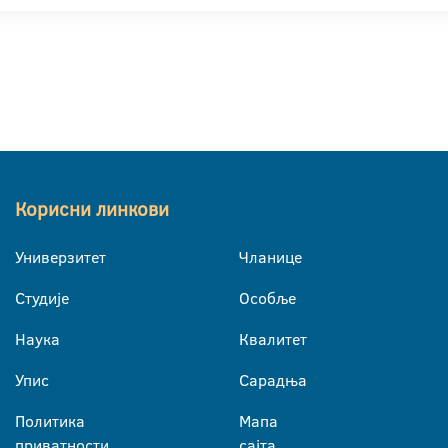
Корисни линкови
Универзитет
Чланице
Студије
Особље
Наука
Квалитет
Упис
Сарадња
Политика
Мапа
приватности
сајта