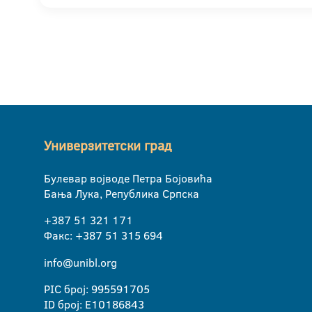
Универзитетски град
Булевар војводе Петра Бојовића
Бања Лука, Република Српска
+387 51 321 171
Факс: +387 51 315 694
info@unibl.org
PIC број: 995591705
ID број: E10186843