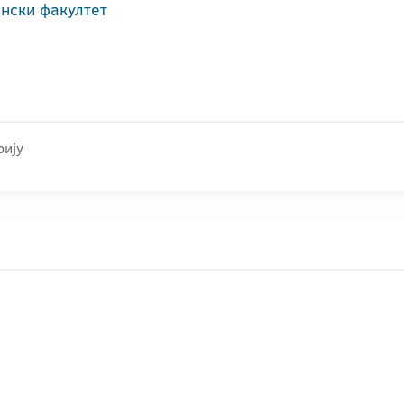
нски факултет
рију