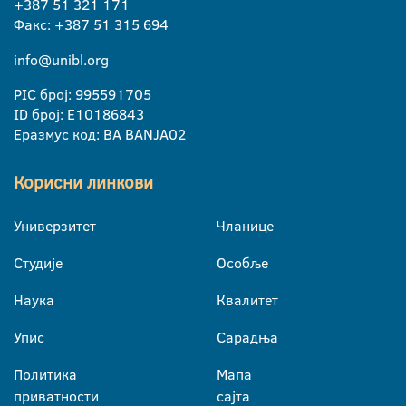
+387 51 321 171
Факс: +387 51 315 694
info@unibl.org
PIC број: 995591705
ID број: E10186843
Еразмус код: BA BANJA02
Корисни линкови
Универзитет
Чланице
Студије
Особље
Наука
Квалитет
Упис
Сарадња
Политика
Мапа
приватности
сајта