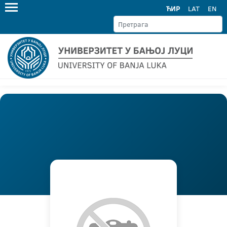
ЋИР
LAT
EN