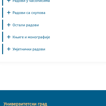
Радови у часописима
Радови са скупова
Остали радови
Књиге и монографије
Умјетнички радови
Универзитетски град