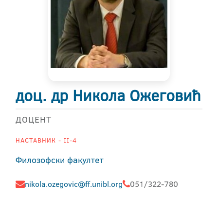
доц. др Никола Ожеговић
ДОЦЕНТ
НАСТАВНИК - II-4
Филозофски факултет
nikola.ozegovic@ff.unibl.org
051/322-780