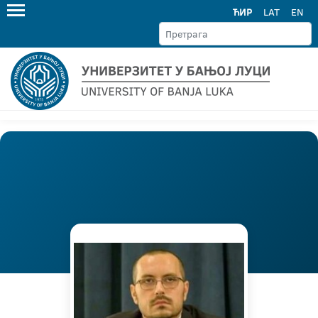
ЋИР
LAT
EN