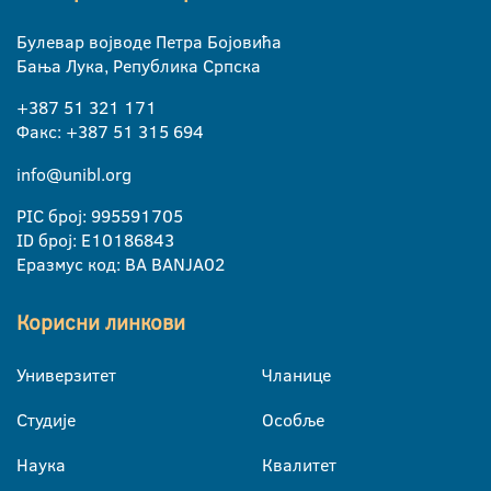
Булевар војводе Петра Бојовића
Бања Лука, Република Српска
+387 51 321 171
Факс: +387 51 315 694
info@unibl.org
PIC број: 995591705
ID број: E10186843
Еразмус код: BA BANJA02
Корисни линкови
Универзитет
Чланице
Студије
Особље
Наука
Квалитет