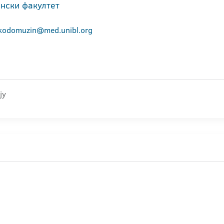
нски факултет
kodomuzin@med.unibl.org
ју