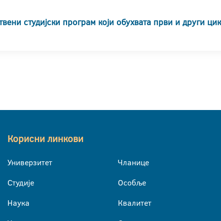
твени студијски програм који обухвата први и други ци
Корисни линкови
Универзитет
Чланице
Студије
Особље
Наука
Квалитет