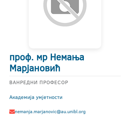
проф. мр Немања
Марјановић
ВАНРЕДНИ ПРОФЕСОР
Академија умјетности
nemanja.marjanovic@au.unibl.org