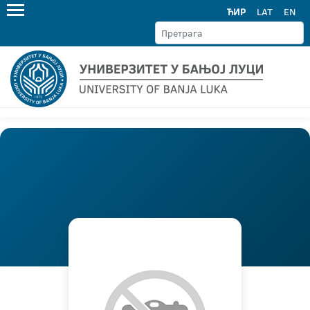
ЋИР
LAT
EN