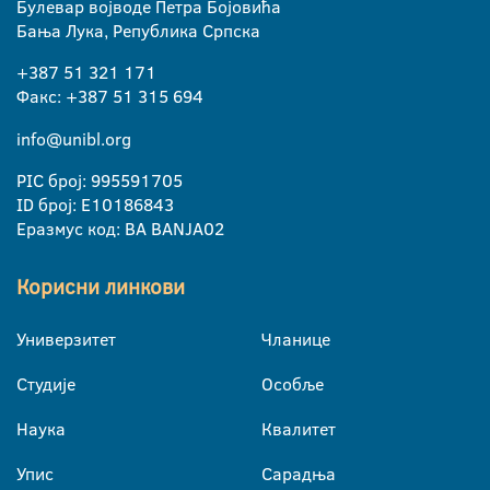
Булевар војводе Петра Бојовића
Бања Лука, Република Српска
+387 51 321 171
Факс: +387 51 315 694
info@unibl.org
PIC број: 995591705
ID број: E10186843
Еразмус код: BA BANJA02
Корисни линкови
Универзитет
Чланице
Студије
Особље
Наука
Квалитет
Упис
Сарадња