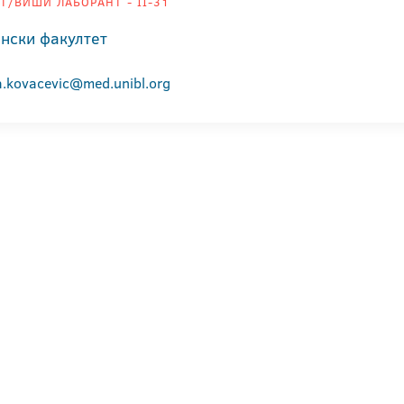
Т/ВИШИ ЛАБОРАНТ - II-31
нски факултет
ra.kovacevic@med.unibl.org