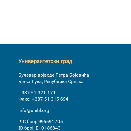
Универзитетски град
Булевар војводе Петра Бојовића
Бања Лука, Република Српска
+387 51 321 171
Факс: +387 51 315 694
info@unibl.org
PIC број: 995591705
ID број: E10186843