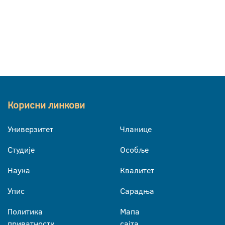
Корисни линкови
Универзитет
Чланице
Студије
Особље
Наука
Квалитет
Упис
Сарадња
Политика
Мапа
приватности
сајта