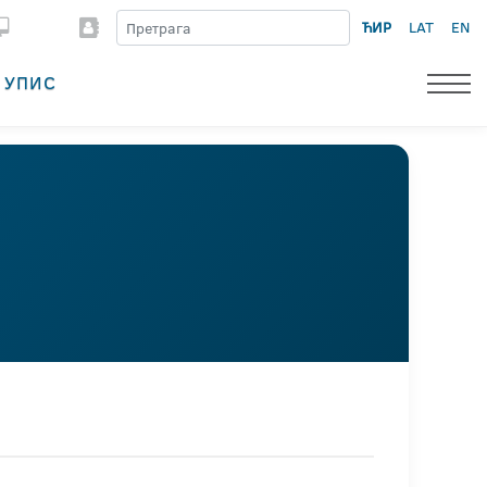
ЋИР
LAT
EN
УПИС