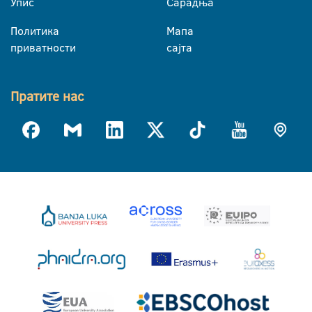
Упис
Сарадња
Политика
Мапа
приватности
сајта
Пратите нас