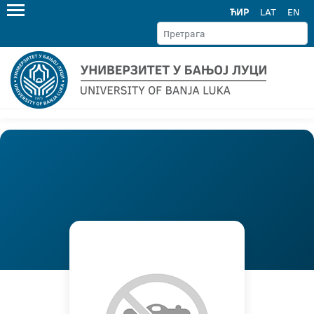
ЋИР
LAT
EN