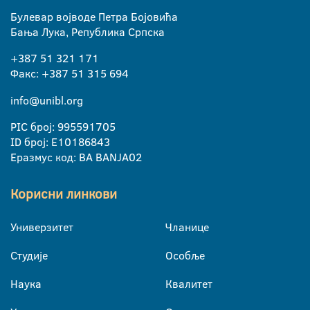
Булевар војводе Петра Бојовића
Бања Лука, Република Српска
+387 51 321 171
Факс: +387 51 315 694
info@unibl.org
PIC број: 995591705
ID број: E10186843
Еразмус код: BA BANJA02
Корисни линкови
Универзитет
Чланице
Студије
Особље
Наука
Квалитет