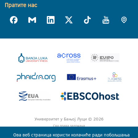
Пратите нас
Универзитет у Бањој Луци © 2026
Сва права задржана
Ова веб страница користи колачиће ради побољшања