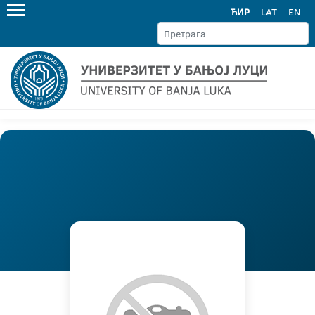
ЋИР
LAT
EN