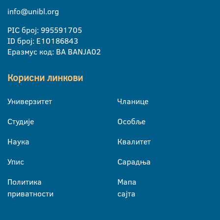
info@unibl.org
PIC број: 995591705
ID број: E10186843
Еразмус код: BA BANJA02
Корисни линкови
Универзитет
Чланице
Студије
Особље
Наука
Квалитет
Упис
Сарадња
Политика
Мапа
приватности
сајта