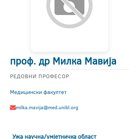
проф. др Милка Мавија
РЕДОВНИ ПРОФЕСОР
Медицински факултет
milka.mavija@med.unibl.org
Ужа научна/умјетничка област