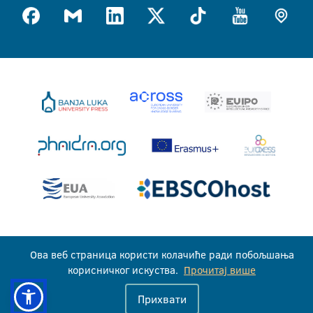
Универзитет у Бањој Луци © 2026
Ова веб страница користи колачиће ради побољшања
Сва права задржана
корисничког искуства.
Прочитај више
Прихвати