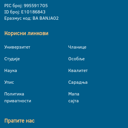
PIC број: 995591705
ID број: E10186843
Еразмус код: BA BANJA02
Корисни линкови
Универзитет
Чланице
Студије
Особље
Наука
Квалитет
Упис
Сарадња
Политика
Мапа
приватности
сајта
Пратите нас