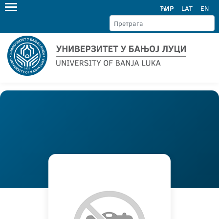
ЋИР
LAT
EN