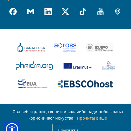
Универзитет у Бањој Луци © 2026
Ова веб страница користи колачиће ради побољшања
Сва права задржана
корисничког искуства.
Прочитај више
Прихвати