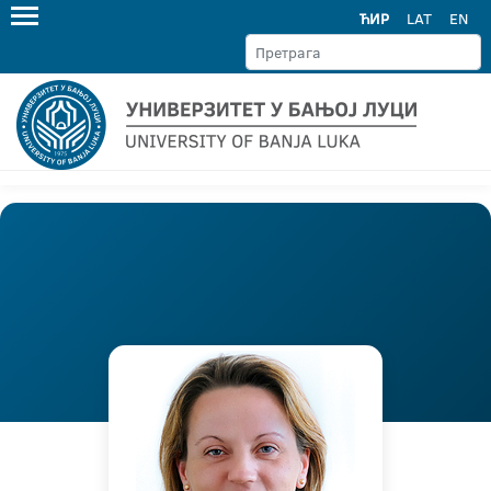
ЋИР
LAT
EN