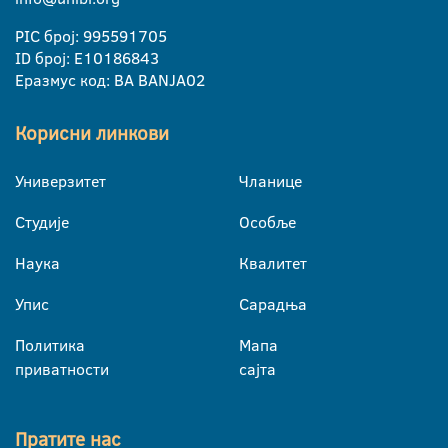
PIC број: 995591705
ID број: E10186843
Еразмус код: BA BANJA02
Корисни линкови
Универзитет
Чланице
Студије
Особље
Наука
Квалитет
Упис
Сарадња
Политика
Мапа
приватности
сајта
Пратите нас