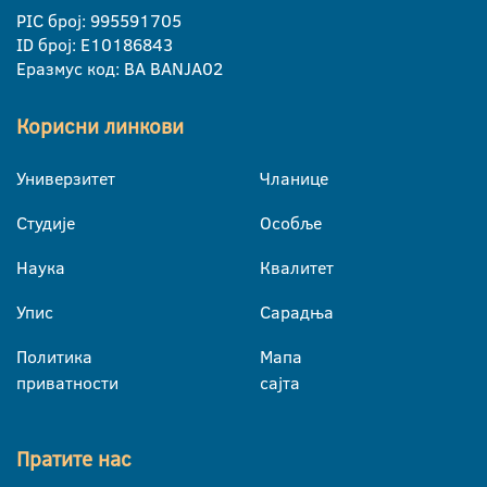
PIC број: 995591705
ID број: E10186843
Еразмус код: BA BANJA02
Корисни линкови
Универзитет
Чланице
Студије
Особље
Наука
Квалитет
Упис
Сарадња
Политика
Мапа
приватности
сајта
Пратите нас