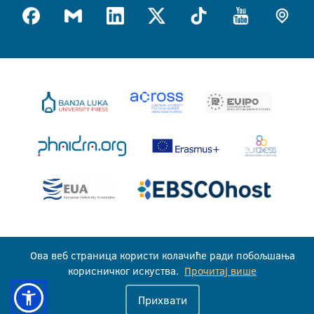
Универзитет у Бањој Луци © 2026
Ова веб страница користи колачиће ради побољшања
Сва права задржана
корисничког искуства.
Прочитај више
Прихвати