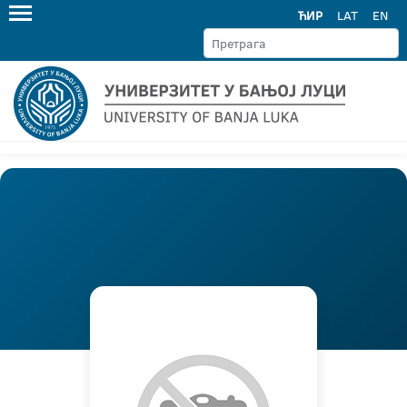
ЋИР
LAT
EN