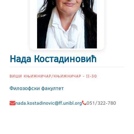
Нада Костадиновић
ВИШИ КЊИЖНИЧАР/КЊИЖНИЧАР - II-30
Филозофски факултет
nada.kostadinovic@ff.unibl.org
051/322-780