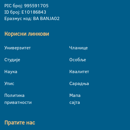
PIC број: 995591705
ID број: E10186843
Еразмус код: BA BANJA02
Корисни линкови
Универзитет
Чланице
Студије
Особље
Наука
Квалитет
Упис
Сарадња
Политика
Мапа
приватности
сајта
Пратите нас