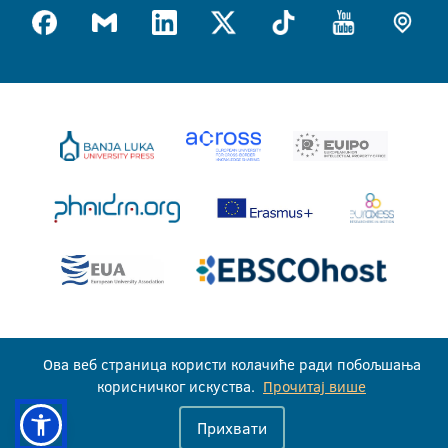
Универзитет у Бањој Луци © 2026
Ова веб страница користи колачиће ради побољшања
Сва права задржана
корисничког искуства.
Прочитај више
Прихвати