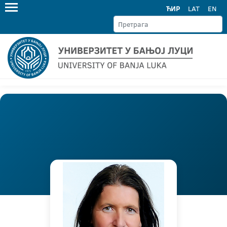
ЋИР
LAT
EN