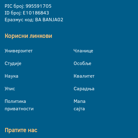
PIC број: 995591705
ID број: E10186843
Еразмус код: BA BANJA02
Корисни линкови
Универзитет
Чланице
Студије
Особље
Наука
Квалитет
Упис
Сарадња
Политика
Мапа
приватности
сајта
Пратите нас