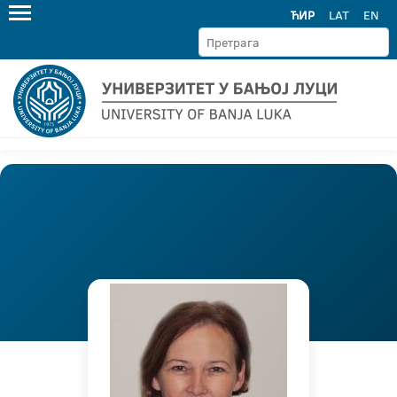
ЋИР
LAT
EN