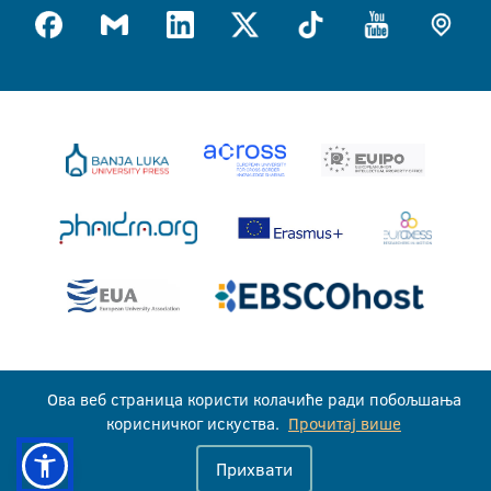
Универзитет у Бањој Луци © 2026
Ова веб страница користи колачиће ради побољшања
Сва права задржана
корисничког искуства.
Прочитај више
Прихвати