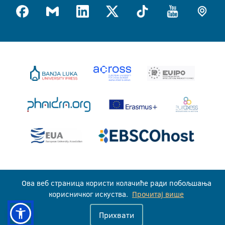
Универзитет у Бањој Луци © 2026
Ова веб страница користи колачиће ради побољшања
Сва права задржана
корисничког искуства.
Прочитај више
Прихвати