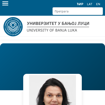
ЋИР
LAT
EN