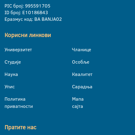
PIC број: 995591705
ID број: E10186843
Еразмус код: BA BANJA02
Корисни линкови
Универзитет
Чланице
Студије
Особље
Наука
Квалитет
Упис
Сарадња
Политика
Мапа
приватности
сајта
Пратите нас