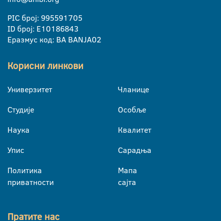
PIC број: 995591705
ID број: E10186843
Еразмус код: BA BANJA02
Корисни линкови
Универзитет
Чланице
Студије
Особље
Наука
Квалитет
Упис
Сарадња
Политика
Мапа
приватности
сајта
Пратите нас