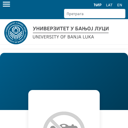
ЋИР
LAT
EN