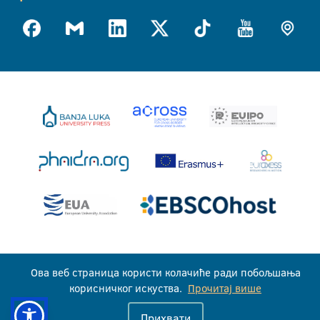
Универзитет у Бањој Луци © 2026
Ова веб страница користи колачиће ради побољшања
Сва права задржана
корисничког искуства.
Прочитај више
Прихвати