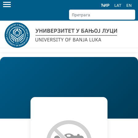
ЋИР
LAT
EN