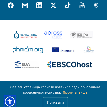
Универзитет у Бањој Луци © 2026
Ова веб страница користи колачиће ради побољшања
Сва права задржана
корисничког искуства.
Прочитај више
Прихвати