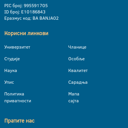
PIC број: 995591705
ID број: E10186843
Еразмус код: BA BANJA02
Корисни линкови
Универзитет
Чланице
Студије
Особље
Наука
Квалитет
Упис
Сарадња
Политика
Мапа
приватности
сајта
Пратите нас