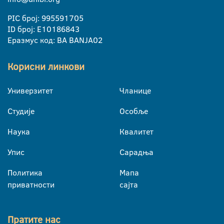
PIC број: 995591705
ID број: E10186843
Еразмус код: BA BANJA02
Корисни линкови
Универзитет
Чланице
Студије
Особље
Наука
Квалитет
Упис
Сарадња
Политика
Мапа
приватности
сајта
Пратите нас