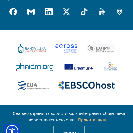
Универзитет у Бањој Луци © 2026
Ова веб страница користи колачиће ради побољшања
Сва права задржана
корисничког искуства.
Прочитај више
Прихвати