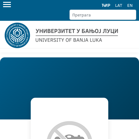
ЋИР
LAT
EN