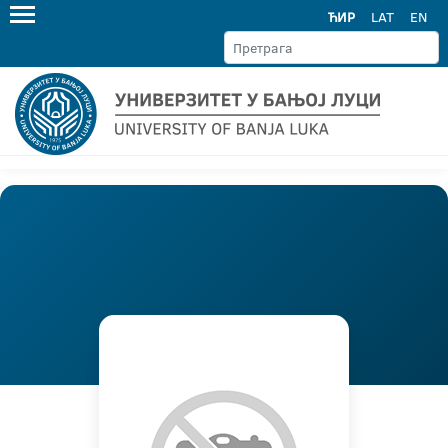
ЋИР
LAT
EN