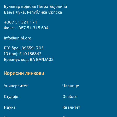
Булевар војводе Петра Бојовића
Бања Лука, Република Српска
+387 51 321 171
Факс: +387 51 315 694
info@unibl.org
PIC број: 995591705
ID број: E10186843
Еразмус код: BA BANJA02
Корисни линкови
Универзитет
Чланице
Студије
Особље
Наука
Квалитет