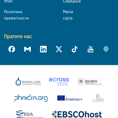
Упис
Сарадња
Политика
Мапа
приватности
сајта
Пратите нас