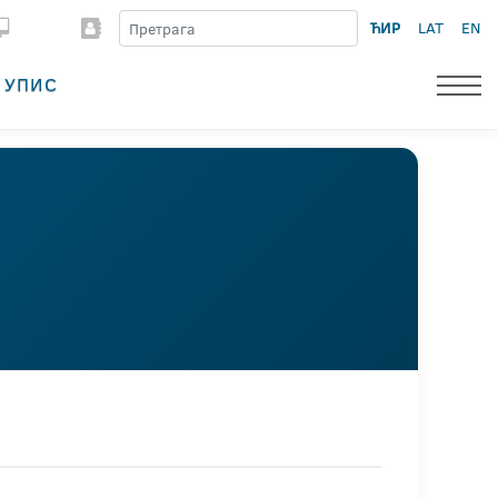
ЋИР
LAT
EN
УПИС