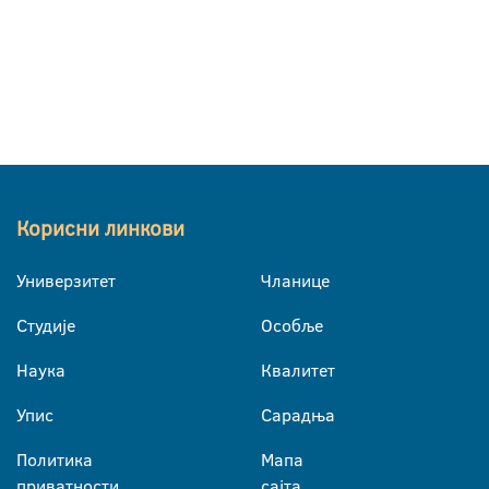
Корисни линкови
Универзитет
Чланице
Студије
Особље
Наука
Квалитет
Упис
Сарадња
Политика
Мапа
приватности
сајта