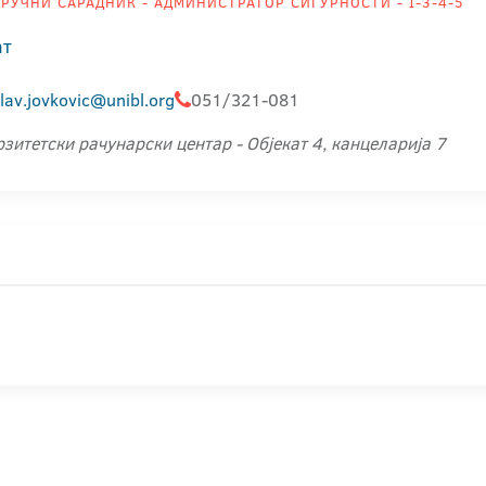
РУЧНИ САРАДНИК - АДМИНИСТРАТОР СИГУРНОСТИ - I-3-4-5
ат
lav.jovkovic@unibl.org
051/321-081
зитетски рачунарски центар - Објекат 4, канцеларија 7