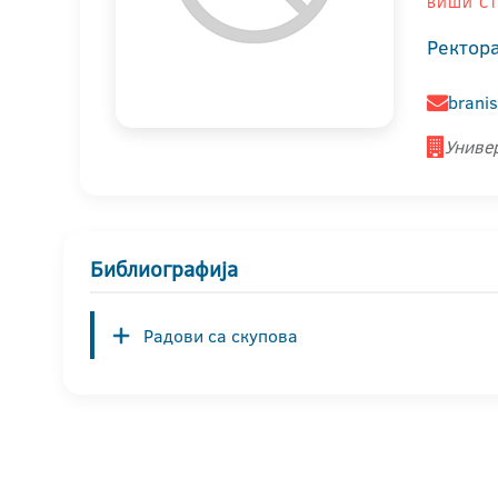
ВИШИ СТ
Ректор
branis
Универ
Библиографија
Радови са скупова