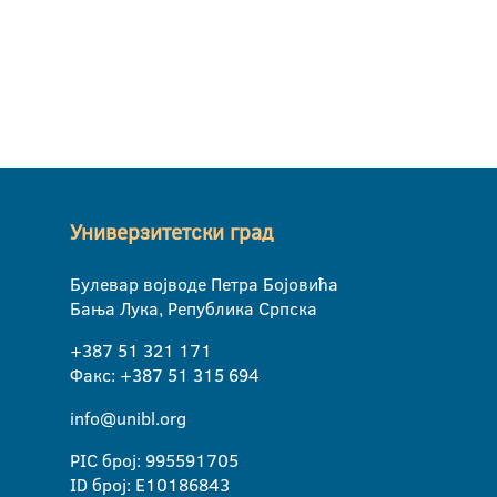
Универзитетски град
Булевар војводе Петра Бојовића
Бања Лука, Република Српска
+387 51 321 171
Факс: +387 51 315 694
info@unibl.org
PIC број: 995591705
ID број: E10186843