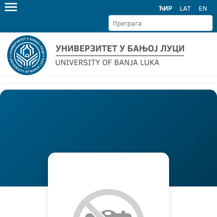
ЋИР
LAT
EN