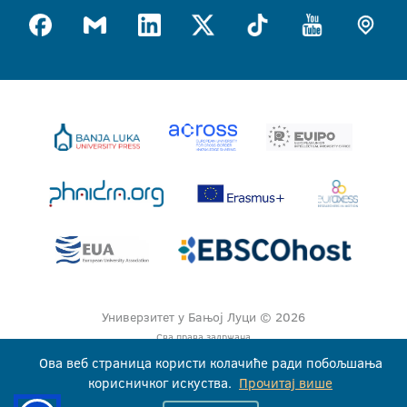
Универзитет у Бањој Луци © 2026
Сва права задржана
Ова веб страница користи колачиће ради побољшања
корисничког искуства.
Прочитај више