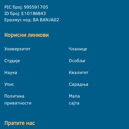
PIC број: 995591705
ID број: E10186843
Еразмус код: BA BANJA02
Корисни линкови
Универзитет
Чланице
Студије
Особље
Наука
Квалитет
Упис
Сарадња
Политика
Мапа
приватности
сајта
Пратите нас