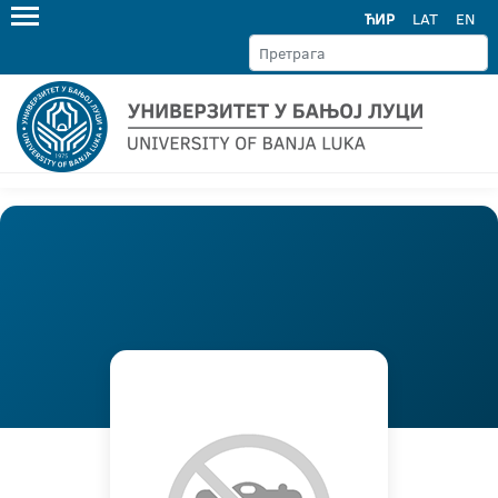
ЋИР
LAT
EN