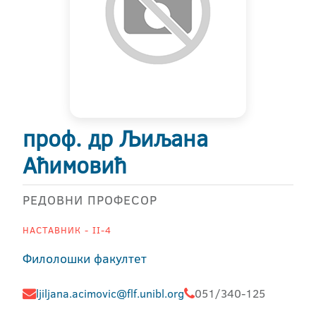
проф. др Љиљана
Аћимовић
РЕДОВНИ ПРОФЕСОР
НАСТАВНИК - II-4
Филолошки факултет
ljiljana.acimovic@flf.unibl.org
051/340-125