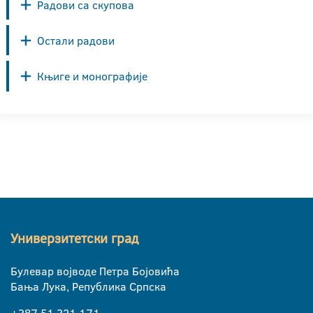
Радови са скупова
Остали радови
Књиге и монографије
Универзитетски град
Булевар војводе Петра Бојовића
Бања Лука, Република Српска
+387 51 321 171