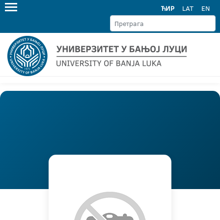
ЋИР
LAT
EN