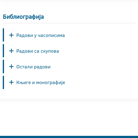
Библиографија
Радови у часописима
Радови са скупова
Остали радови
Књиге и монографије