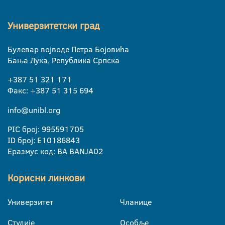
Универзитетски град
Булевар војводе Петра Бојовића
Бања Лука, Република Српска
+387 51 321 171
Факс: +387 51 315 694
info@unibl.org
PIC број: 995591705
ID број: E10186843
Еразмус код: BA BANJA02
Корисни линкови
Универзитет
Чланице
Студије
Особље