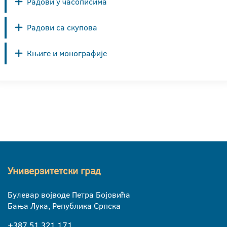
Радови у часописима
Радови са скупова
Књиге и монографије
Универзитетски град
Булевар војводе Петра Бојовића
Бања Лука, Република Српска
+387 51 321 171