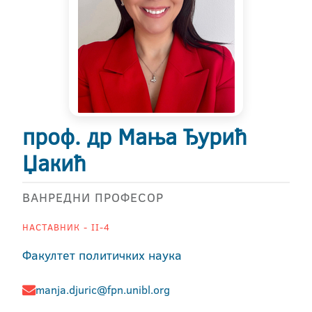
проф. др Мања Ђурић
Џакић
ВАНРЕДНИ ПРОФЕСОР
НАСТАВНИК - II-4
Факултет политичких наука
manja.djuric@fpn.unibl.org