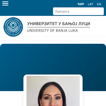
ЋИР
LAT
EN