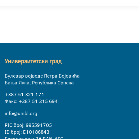
Универзитетски град
Булевар војводе Петра Бојовића
Бања Лука, Република Српска
+387 51 321 171
Факс: +387 51 315 694
info@unibl.org
PIC број: 995591705
ID број: E10186843
Еразмус код: BA BANJA02