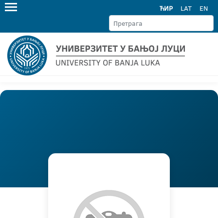
ЋИР
LAT
EN