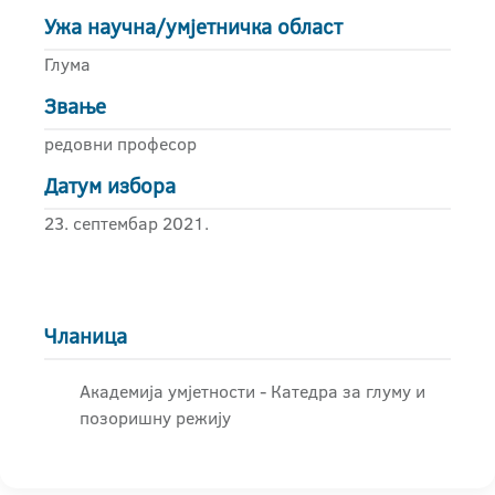
Ужа научна/умјетничка област
Глума
Звање
редовни професор
Датум избора
23. септембар 2021.
Чланица
Академија умјетности - Катедра за глуму и
позоришну режију