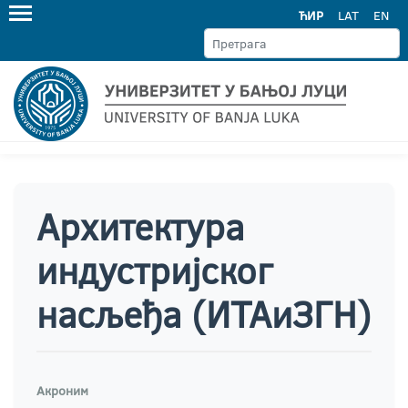
ЋИР
LAT
EN
Aрхитектура
индустријског
насљеђа (ИТАиЗГН)
Акроним