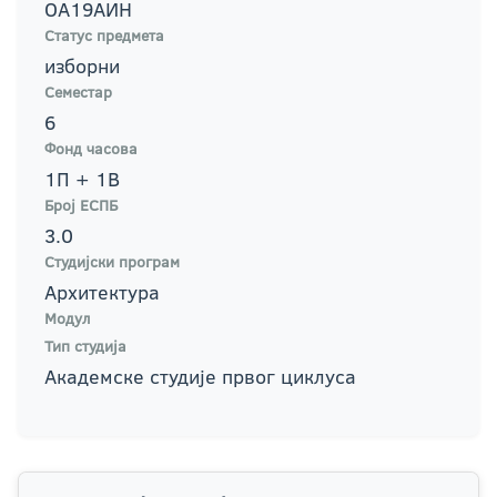
ОА19АИН
Статус предмета
изборни
Семестар
6
Фонд часова
1П + 1В
Број ЕСПБ
3.0
Студијски програм
Архитектура
Модул
Тип студија
Академске студије првог циклуса