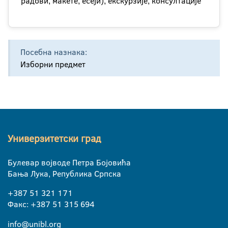
радови, макете, есеји), екскурзије, консултације
Посебна назнака:
Изборни предмет
Универзитетски град
Булевар војводе Петра Бојовића
Бања Лука, Република Српска
+387 51 321 171
Факс: +387 51 315 694
info@unibl.org