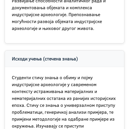
Развијање способности аналитичког рада и
документовања објеката и комплекса
индустријске археологије. Препознавање
могућности развоја објеката индустријске
археологије и њиховог другог живота.
Исходи учења (стечена знања)
Студенти стичу знања о обиму и појму
индустријске археологије у савременом
контексту истраживања материјалних и
нематеријалних остатака из ранијих историјских
епоха. Стичу се знања о универзалном приступу
проблематици, генеричкој анализи примјера, те
примјени методологије на одабране примјере из
окружења. Изучавају се приступи