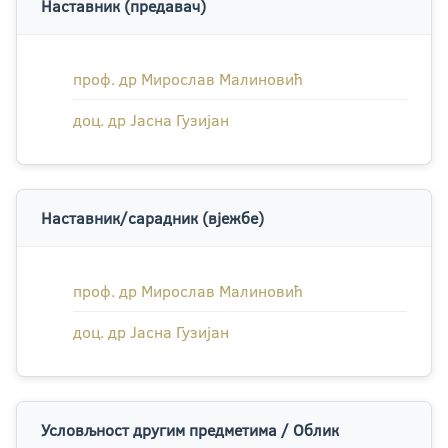
Наставник (предавач)
проф. др Мирослав Малиновић
доц. др Јасна Гузијан
Наставник/сарадник (вјежбе)
проф. др Мирослав Малиновић
доц. др Јасна Гузијан
Условљност другим предметима / Облик