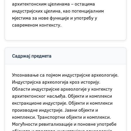
архитектонским цјелинама – остацима
индустријских цјелина, као потенцијалним
мјестима за нове функције и употребу у
савременом контексту.
Садржај предмета
Упознавање са појмом индустријске археологије.
Индустријска археологија кроз историју.
Области индустријске археологије у контексту
архитектонског насљеђа. Објекти и комплекси
екстракционе индустрије. Објекти и комплекси
производне индустрије. Јавни објекти и
комплекси. Транспортни објекти и комплекси.
Moгућности ревитализације и поновне употребе