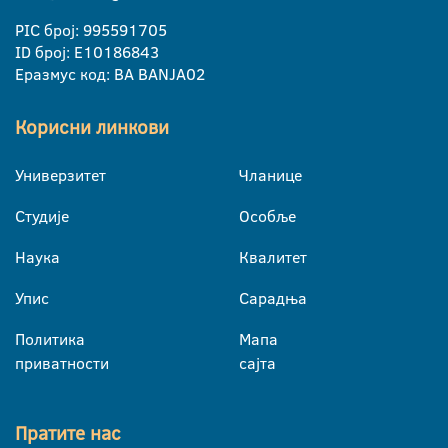
PIC број: 995591705
ID број: E10186843
Еразмус код: BA BANJA02
Корисни линкови
Универзитет
Чланице
Студије
Особље
Наука
Квалитет
Упис
Сарадња
Политика
Мапа
приватности
сајта
Пратите нас