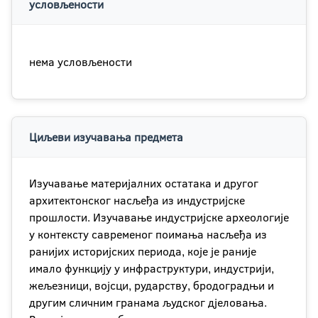
условљености
нема условљености
Циљеви изучавања предмета
Изучавање материјалних остатака и другог
aрхитектонског насљеђa из индустријске
прошлости. Изучавање индустријске археологије
у контексту савременог поимања насљеђа из
ранијих историјских периода, које је раније
имало функцију у инфраструктури, индустрији,
жељезници, војсци, рударству, бродоградњи и
другим сличним гранама људског дјеловања.