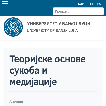
ЋИР
LAT
EN
Теоријске основе
сукоба и
медијације
Акроним