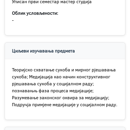
Уписан први семестар мастер студија
Облик условљености:
-
Циљеви изучавања предмета
Теоријско схватање сукоба и мирног рјешавања
сукоба; Медијација као начин конструктивног
рјешавања сукоба у социјалном раду;
познавањњ фаза процеса медијације;
Разумевање законског оквира за медијацију;
Подручја примјене медијације у социјалном раду.