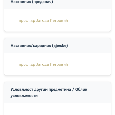
Наставник (предавач)
проф. др Јагода Петровић
Наставник/сарадник (вјежбе)
проф. др Јагода Петровић
Условљност другим предметима / Облик
условљености