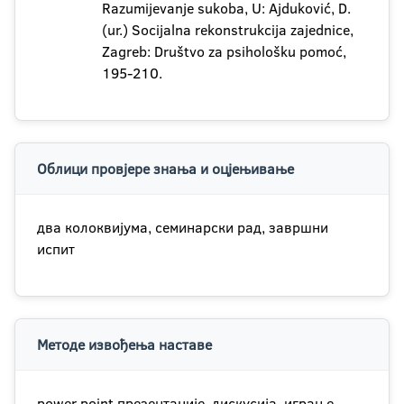
Razumijevanje sukoba, U: Ajduković, D.
(ur.) Socijalna rekonstrukcija zajednice,
Zagreb: Društvo za psihološku pomoć,
195-210.
Облици провјере знања и оцјењивање
два колоквијума, семинарски рад, завршни
испит
Методе извођења наставе
power point презентације, дискусија, играње