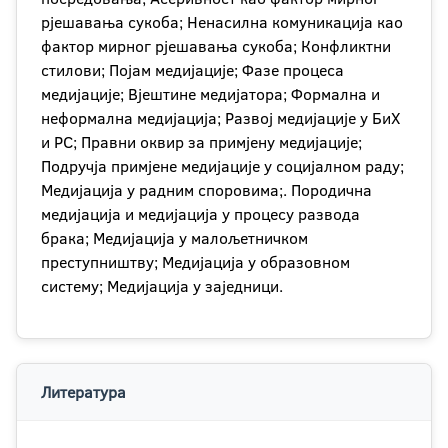
рјешавања сукоба; Ненасилна комуникација као
фактор мирног рјешавања сукоба; Конфликтни
стилови; Појам медијације; Фазе процеса
медијације; Вјештине медијатора; Формална и
неформална медијација; Развој медијације у БиХ
и РС; Правни оквир за примјену медијације;
Подручја примјене медијације у социјалном раду;
Медијација у радним споровима;. Породична
медијација и медијација у процесу развода
брака; Медијација у малољетничком
преступништву; Медијација у образовном
систему; Медијација у заједници.
Литература