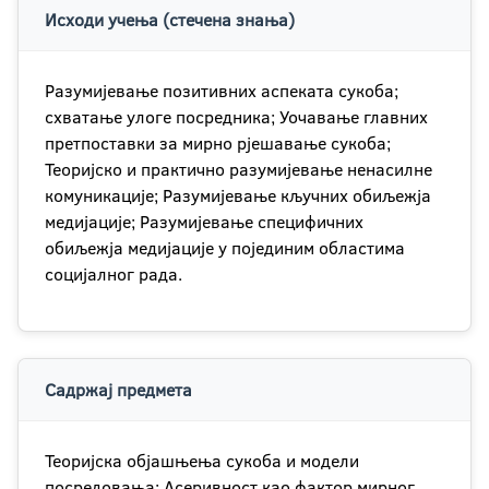
Исходи учења (стечена знања)
Разумијевање позитивних аспеката сукоба;
схватање улоге посредника; Уочавање главних
претпоставки за мирно рјешавање сукоба;
Теоријско и практично разумијевање ненасилне
комуникације; Разумијевање кључних обиљежја
медијације; Разумијевање специфичних
обиљежја медијације у појединим областима
социјалног рада.
Садржај предмета
Теоријска објашњења сукоба и модели
посредовања; Асеривност као фактор мирног