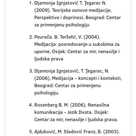
Dţamonja Ignjatović T. Ţegarec N.
(2009). Teorijske osnove medijacije,
Perspektive i doprinosi, Beograd: Centar
za primenjenu psihologiju
Peuraĉa. B. Teršelić, V. (2004).
Medijacija: posredovanje u sukobima za
uporne, Osijek: Centar za mir, nenasilje i
ljudska prava
Dţamonja Ignjatović, T. Ţegarac, N.
(2006), Medijacija – koncepti i konteksti,
Beograd: Centar za primenjenu
psihologiju.
Rosenberg B. M. (2006). Nenasilna
komunikacija - Jezik života. Osijek:
Centar za mir, nenasilje i ljudska prava.
Ajduković, M. Sladović Franz, B. (2003).