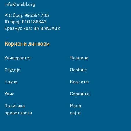
info@unibl.org
PIC број: 995591705
ID број: E10186843
Еразмус код: BA BANJA02
Корисни линкови
Универзитет
Чланице
Студије
Особље
Наука
Квалитет
Упис
Сарадња
Политика
Мапа
приватности
сајта