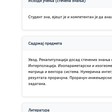
Исходи учења (стечена знања)
Студент зна, вјешт је и компетентан је да 
Садржај предмета
Увод. Рекапитулација досад стечених знања 
Интерполација. Изопараметарски и изогеоме
матрица и вектора система. Нумеричка инте
резултата прорачуна. Прорачун инжењерски
задатака.
Литература