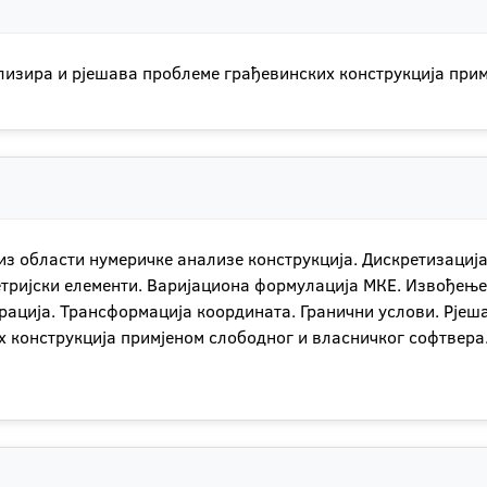
анализира и рјешава проблеме грађевинских конструкција при
из области нумеричке анализе конструкција. Дискретизација
тријски елементи. Варијациона формулација МКЕ. Извођењ
грација. Трансформација координата. Гранични услови. Рјеш
х конструкција примјеном слободног и власничког софтве