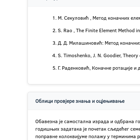
М. Секуловић , Метод коначних еле
S. Rao , The Finite Element Method 
Д. Д. Милашиновић: Метод коначних
S. Timoshenko, J. N. Goodier, Theory 
Г. Раденковић, Коначне ротације и
Облици провјере знања и оцјењивање
Обавезна је самостална израда и одбрана г
годишњих задатака је почетак сљедећег семе
поправне колоквијуме полажу у терминима р