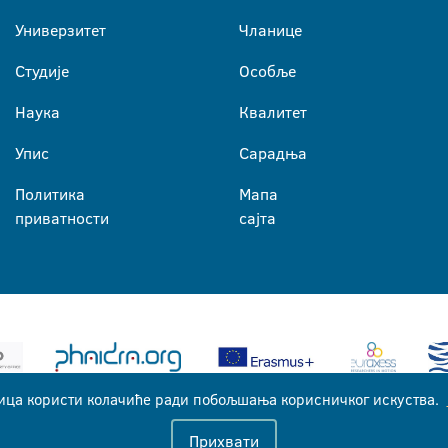
Универзитет
Чланице
Студије
Особље
Наука
Квалитет
Упис
Сарадња
Политика
Мапа
приватности
сајта
ица користи колачиће ради побољшања корисничког искуства.
Универзитет у Бањој Луци © 2026
Прихвати