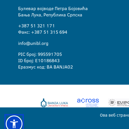
Булевар војводе Петра Бојовића
Бања Лука, Република Српска
+387 51 321 171
Факс: +387 51 315 694
info@unibl.org
PIC број: 995591705
ID број: E10186843
Еразмус код: BA BANJA02
Ова веб стран