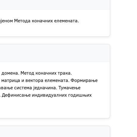
мјеном Метода коначних елемената.
 домена. Метод коначних трака.
е матрица и вектора елемената. Формирање
авање система једначина. Тумачење
ра. Дефинисање индивидуалних годишњих