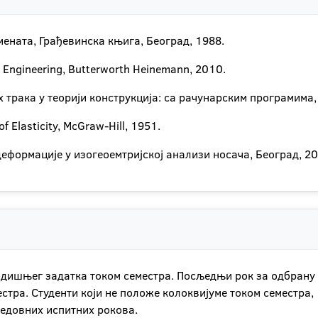
мената, Грађевинска књига, Београд, 1988.
in Engineering, Butterworth Heinemann, 2010.
 трака у теорији конструкција: са рачунарским програмима, 
of Elasticity, McGraw-Hill, 1951.
 деформације у изогеоемтријској анализи носача, Београд, 2
одишњег задатка током семестра. Посљедњи рок за одбрану
стра. Студенти који не положе колоквијуме током семестра,
едовних испитних рокова.