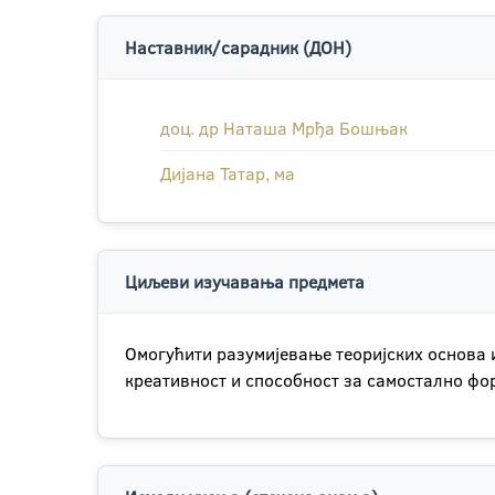
Наставник/сарадник (ДОН)
доц. др Наташа Мрђа Бошњак
Дијана Татар, ма
Циљеви изучавања предмета
Омогућити разумијевање теоријских основа 
креативност и способност за самостално ф