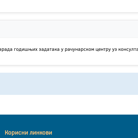
зрада годишњих задатака у рачунарском центру уз консулта
Корисни линкови