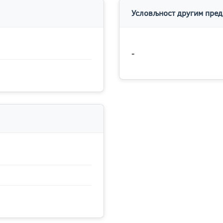
Условљност другим пред
-