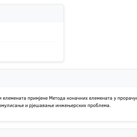
и елемената примјене Метода коначних елемената у прорачу
ормулисање и рјешавање инжењерских проблема.