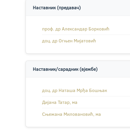
Наставник (предавач)
проф. др Александар Борковић
доц. др Огњен Мијатовић
Наставник/сарадник (вјежбе)
доц. др Наташа Мрђа Бошњак
Дијана Татар, ма
Сњежана Миловановић, ма