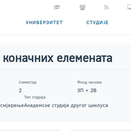
УНИВЕРЗИТЕТ
СТУДИЈЕ
 коначних елемената
Семестар
Фонд часова
2
3П + 2В
Тип студија
усмјерење
Академске студије другог циклуса