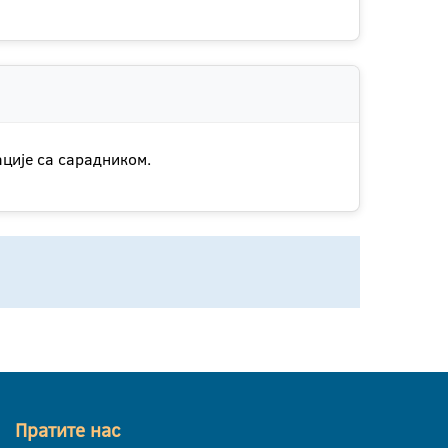
ције са сарадником.
Пратите нас