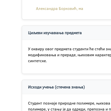
Александра Борковић, ма
Циљеви изучавања предмета
У оквиру овог предмета студенти ће стећи 
модификовања и прераде, њиховим карактери
синтетске.
Исходи учења (стечена знања)
Студент познаје природне полимере, њихова 
полимере, у стању је да одреди, препозна и