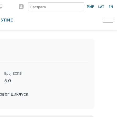
ЋИР
LAT
EN
УПИС
Број ЕСПБ
5.0
првог циклуса