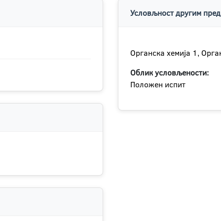
Условљност другим пред
Органска хемија 1, Орга
Облик условљености:
Положен испит