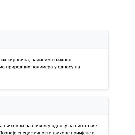
итих сировина, начинима њиховог
ма природних полимера у односу на
са њиховом разликом у односу на синтетске
. Познаје специфичности њихове примјене и