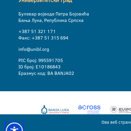
Универзитетски град
Булевар војводе Петра Бојовића
Бања Лука, Република Српска
+387 51 321 171
Факс: +387 51 315 694
info@unibl.org
PIC број: 995591705
ID број: E10186843
Еразмус код: BA BANJA02
Ова веб стран