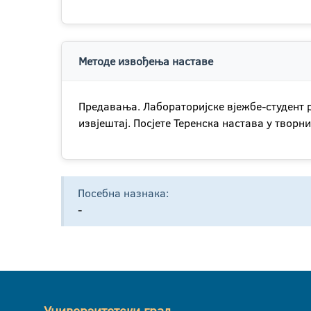
Методе извођења наставе
Предавања. Лабораторијске вјежбе-студент 
извјештај. Посјете Теренска настава у творн
Посебна назнака:
-