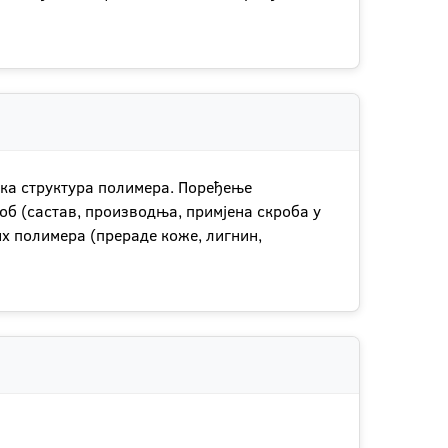
ска структура полимера. Поређење
об (састав, производња, примјена скроба у
их полимера (прераде коже, лигнин,