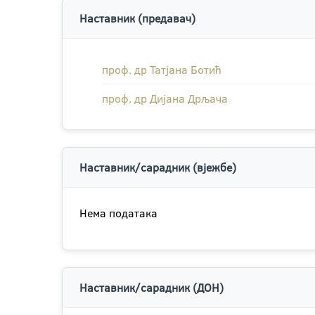
Наставник (предавач)
проф. др Татјана Ботић
проф. др Дијана Дрљача
Наставник/сарадник (вјежбе)
Нема података
Наставник/сарадник (ДОН)