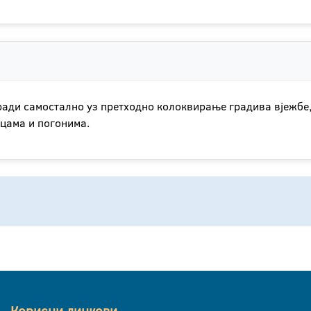
ради самостално уз претходно колоквирање градива вјежбе
ицама и погонима.