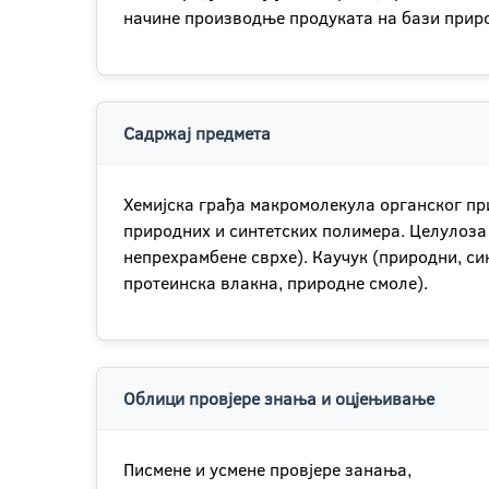
начине производње продуката на бази прир
Садржај предмета
Хемијска грађа макромолекула органског пр
природних и синтетских полимера. Целулоза 
непрехрамбене сврхе). Каучук (природни, си
протеинска влакна, природне смоле).
Облици провјере знања и оцјењивање
Писменe и усмене провјере занања,