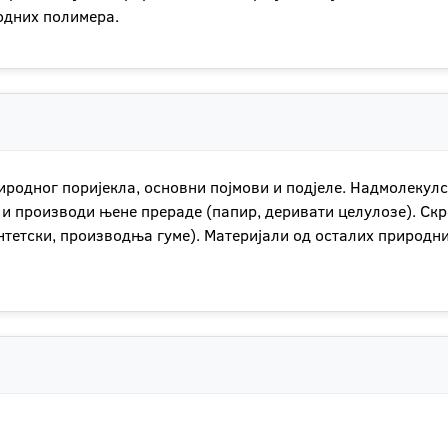
одних полимера.
иродног поријекла, основни појмови и подјеле. Надмолекул
и производи њене прераде (папир, деривати целулозе). Скр
нтетски, производња гуме). Материјали од осталих природн