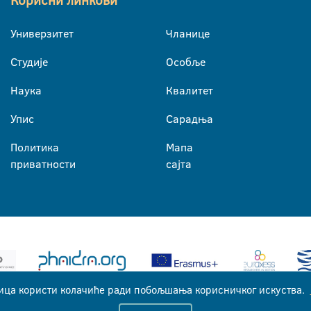
Корисни линкови
Универзитет
Чланице
Студије
Особље
Наука
Квалитет
Упис
Сарадња
Политика
Мапа
приватности
сајта
ица користи колачиће ради побољшања корисничког искуства.