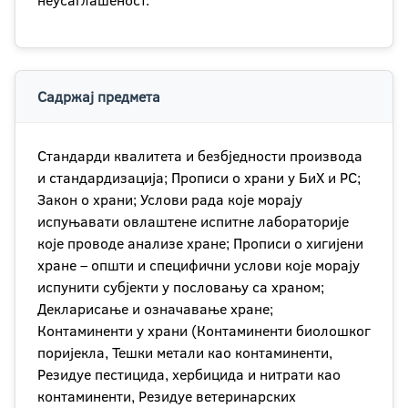
неусаглашеност.
Садржај предмета
Стандарди квалитета и безбједности производа
и стандардизација; Прописи о храни у БиХ и РС;
Закон о храни; Услови рада које морају
испуњавати овлаштене испитне лабораторије
које проводе анализе хране; Прописи о хигијени
хране – општи и специфични услови које морају
испунити субјекти у пословању са храном;
Декларисање и означавање хране;
Контаминенти у храни (Контаминенти биолошког
поријекла, Тешки метали као контаминенти,
Резидуе пестицида, хербицида и нитрати као
контаминенти, Резидуе ветеринарских