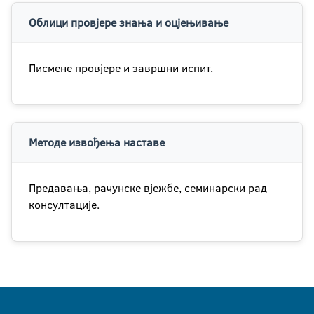
Облици провјере знања и оцјењивање
Писмене провјере и завршни испит.
Методе извођења наставе
Предавања, рачунске вјежбе, семинарски рад
консултације.