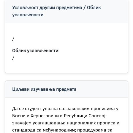
Условљност другим предметима / Облик
условљености
/
Облик условљености:
/
Циљеви изучавања предмета
Да се студент упозна са: законским прописима у
Босни и Херцеговини и Републици Српској;
значајем усаглашавања националних прописа и
стандарда са међународним; процедурама за