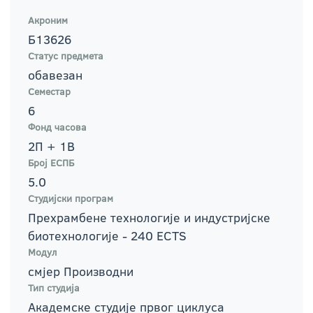
Акроним
Б13626
Статус предмета
обавезан
Семестар
6
Фонд часова
2П + 1В
Број ЕСПБ
5.0
Студијски програм
Прехрамбене технологије и индустријске
биотехнологије - 240 ECTS
Модул
смјер Производни
Тип студија
Академске студије првог циклуса