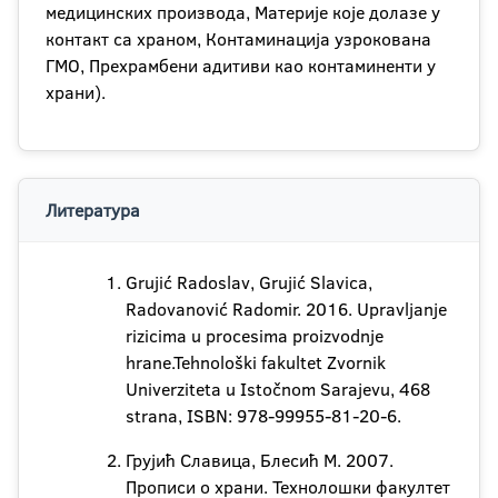
медицинских производа, Материје које долазе у
контакт са храном, Контаминација узрокована
ГМО, Прехрамбени адитиви као контаминенти у
храни).
Литература
Grujić Radoslav, Grujić Slavica,
Radovanović Radomir. 2016. Upravljanje
rizicima u procesima proizvodnje
hrane.Tehnološki fakultet Zvornik
Univerziteta u Istočnom Sarajevu, 468
strana, ISBN: 978-99955-81-20-6.
Грујић Славица, Блесић M. 2007.
Прописи о храни. Технолошки факултет