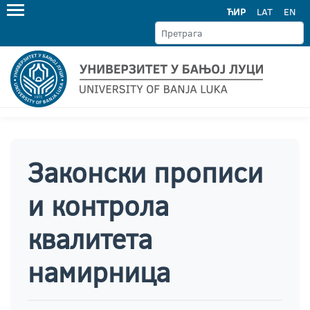
ЋИР
LAT
EN
Законски прописи
и контрола
квалитета
намирница