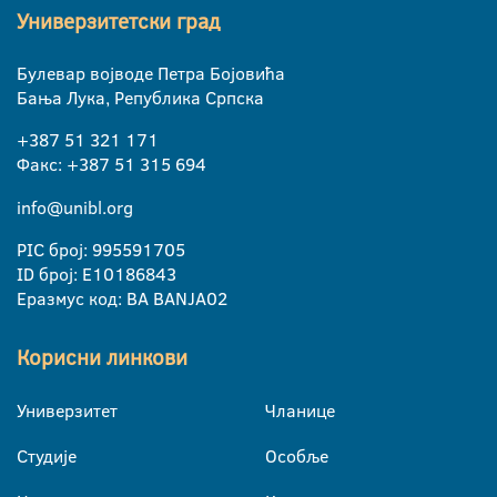
Универзитетски град
Булевар војводе Петра Бојовића
Бања Лука, Република Српска
+387 51 321 171
Факс: +387 51 315 694
info@unibl.org
PIC број: 995591705
ID број: E10186843
Еразмус код: BA BANJA02
Корисни линкови
Универзитет
Чланице
Студије
Особље