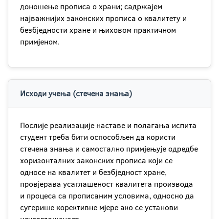
доношење прописа о храни; садржајем
најважнијих законских прописа о квалитету и
безбједности хране и њиховом практичном
примјеном.
Исходи учења (стечена знања)
Послије реализације наставе и полагања испита
студент треба бити оспособљен да користи
стечена знања и самостално примјењује одредбе
хоризонталних законских прописа који се
односе на квалитет и безбједност хране,
провјерава усаглашеност квалитета производа
и процеса са прописаним условима, односно да
сугерише корективне мјере ако се установи