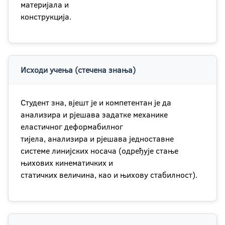
материјала и
конструкција.
Исходи учења (стечена знања)
Студент зна, вјешт је и компетентан је да
анализира и рјешава задатке механике
еластичног деформабилног
тијела, анализира и рјешава једноставне
системе линијских носача (одређује стање
њихових кинематичких и
статичких величина, као и њихову стабилност).