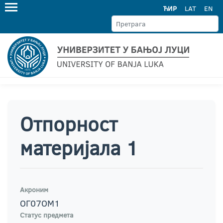
ЋИР
LAT
EN
Отпорност
материјала 1
Акроним
ОГ07ОМ1
Статус предмета