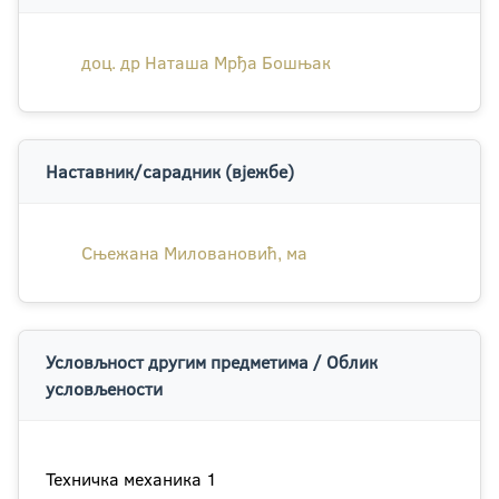
доц. др Наташа Мрђа Бошњак
Наставник/сарадник (вјежбе)
Сњежана Миловановић, ма
Условљност другим предметима / Облик
условљености
Техничка механика 1