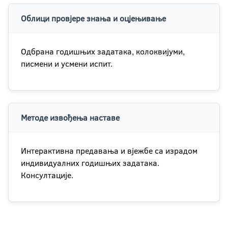
Облици провјере знања и оцјењивање
Одбрана годишњих задатака, колоквијуми,
писмени и усмени испит.
Методе извођења наставе
Интерактивна предавања и вјежбе са израдом
индивидуалних годишњих задатака.
Консултације.