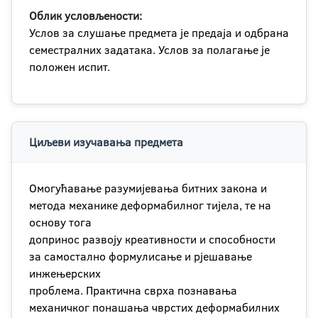
Облик условљености:
Услов за слушање предмета је предаја и одбрана
семестралних задатака. Услов за полагање је
положен испит.
Циљеви изучавања предмета
Омогућавање разумијевања битних закона и
метода механике деформабилног тијела, те на
основу тога
допринос развоју креативности и способности
за самостално формулисање и рјешавање
инжењерских
проблема. Практична сврха познавања
механичког понашања чврстих деформабилних