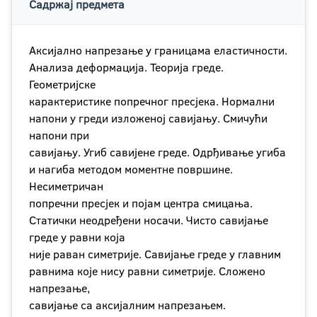
Садржај предмета
Аксијално напрезање у границама еластичности.
Анализа деформација. Теорија греде.
Геометријске
карактеристике попречног пресјека. Нормални
напони у греди изложеној савијању. Смичући
напони при
савијању. Угиб савијене греде. Одрђивање угиба
и нагиба методом моментне површине.
Несиметричан
попречни пресјек и појам центра смицања.
Статички неодређени носачи. Чисто савијање
греде у равни која
није раван симетрије. Савијање греде у главним
равнима које нису равни симетрије. Сложено
напрезање,
савијање са аксијалним напрезањем.