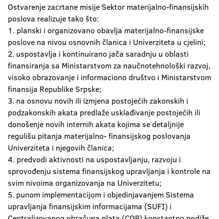
Ostvarenje zacrtane misije Sektor materijalno-finansijskih
Konfucijev institut
poslova realizuje tako što:
1. planski i organizovano obavlja materijalno-finansijske
Univerzitetski računarski centrar (URC)
poslove na nivou osnovnih članica i Univerziteta u cjelini;
2. uspostavlja i kontinuirano jača saradnju u oblasti
Centar za razvoj i podršku istraživanju
finansiranja sa Ministarstvom za naučnotehnološki razvoj,
visoko obrazovanje i informaciono društvo i Ministarstvom
Centar za podršku studentima sa
finansija Republike Srpske;
invaliditetom
3. na osnovu novih ili izmjena postojećih zakonskih i
Studentski kulturni centar
podzakonskih akata predlaže usklađivanje postojećih ili
donošenje novih internih akata kojima se detaljnije
regulišu pitanja materijalno- finansijskog poslovanja
Univerziteta i njegovih članica;
4. predvodi aktivnosti na uspostavljanju, razvoju i
sprovođenju sistema finansijskog upravljanja i kontrole na
svim nivoima organizovanja na Univerzitetu;
5. punom implementacijom i objedinjavanjem Sistema
upravljanja finansijskim informacijama (SUFI) i
Centralizovanog obračuna plata (COP) konstantno podiže