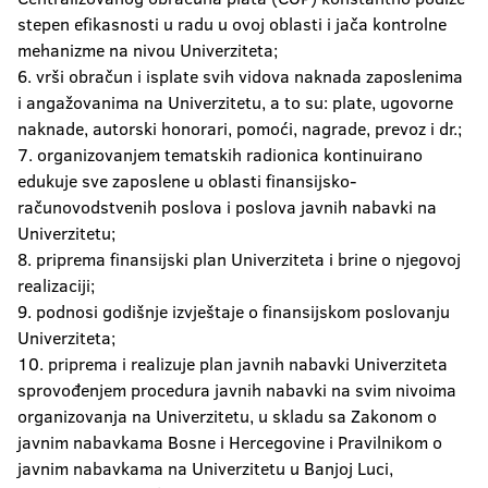
stepen efikasnosti u radu u ovoj oblasti i jača kontrolne
mehanizme na nivou Univerziteta;
6. vrši obračun i isplate svih vidova naknada zaposlenima
i angažovanima na Univerzitetu, a to su: plate, ugovorne
naknade, autorski honorari, pomoći, nagrade, prevoz i dr.;
7. organizovanjem tematskih radionica kontinuirano
edukuje sve zaposlene u oblasti finansijsko-
računovodstvenih poslova i poslova javnih nabavki na
Univerzitetu;
8. priprema finansijski plan Univerziteta i brine o njegovoj
realizaciji;
9. podnosi godišnje izvještaje o finansijskom poslovanju
Univerziteta;
10. priprema i realizuje plan javnih nabavki Univerziteta
sprovođenjem procedura javnih nabavki na svim nivoima
organizovanja na Univerzitetu, u skladu sa Zakonom o
javnim nabavkama Bosne i Hercegovine i Pravilnikom o
javnim nabavkama na Univerzitetu u Banjoj Luci,