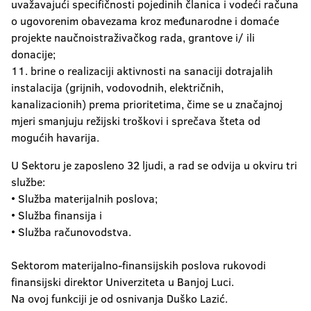
uvažavajući specifičnosti pojedinih članica i vodeći računa
o ugovorenim obavezama kroz međunarodne i domaće
projekte naučnoistraživačkog rada, grantove i/ ili
donacije;
11. brine o realizaciji aktivnosti na sanaciji dotrajalih
instalacija (grijnih, vodovodnih, električnih,
kanalizacionih) prema prioritetima, čime se u značajnoj
mjeri smanjuju režijski troškovi i sprečava šteta od
mogućih havarija.
U Sektoru je zaposleno 32 ljudi, a rad se odvija u okviru tri
službe:
• Služba materijalnih poslova;
• Služba finansija i
• Služba računovodstva.
Sektorom materijalno-finansijskih poslova rukovodi
finansijski direktor Univerziteta u Banjoj Luci.
Na ovoj funkciji je od osnivanja Duško Lazić.