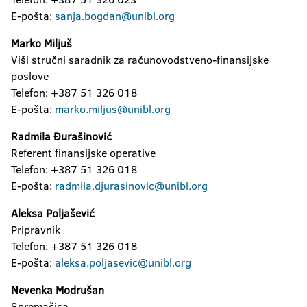
E-pošta:
sanja.bogdan@unibl.org
Marko Miljuš
Viši stručni saradnik za računovodstveno-finansijske
poslove
Telefon: +387 51 326 018
E-pošta:
marko.miljus@unibl.org
Radmila Đurašinović
Referent finansijske operative
Telefon: +387 51 326 018
E-pošta:
radmila.djurasinovic@unibl.org
Aleksa Poljašević
Pripravnik
Telefon: +387 51 326 018
E-pošta:
aleksa.poljasevic@unibl.org
Nevenka Modrušan
Spremačica