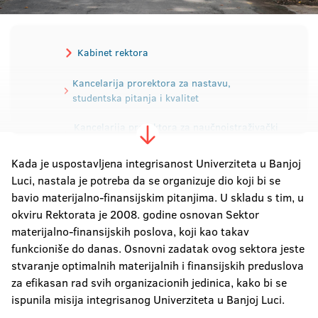
Kabinet rektora
Kancelarija prorektora za nastavu,
studentska pitanja i kvalitet
Kancelarija prorektora za naučnoistraživački
rad i razvoj
Kada je uspostavljena integrisanost Univerziteta u Banjoj
Kancelarija prorektora za međunarodnu i
Luci, nastala je potreba da se organizuje dio koji bi se
međuuniverzitetsku saradnju
bavio materijalno-finansijskim pitanjima. U skladu s tim, u
okviru Rektorata je 2008. godine osnovan Sektor
Kancelarija prorektora za ljudske i
materijalne resurse
materijalno-finansijskih poslova, koji kao takav
funkcioniše do danas. Osnovni zadatak ovog sektora jeste
Sekretarijat Univerziteta
stvaranje optimalnih materijalnih i finansijskih preduslova
za efikasan rad svih organizacionih jedinica, kako bi se
ispunila misija integrisanog Univerziteta u Banjoj Luci.
Sektor materijalno-finansijskih poslova