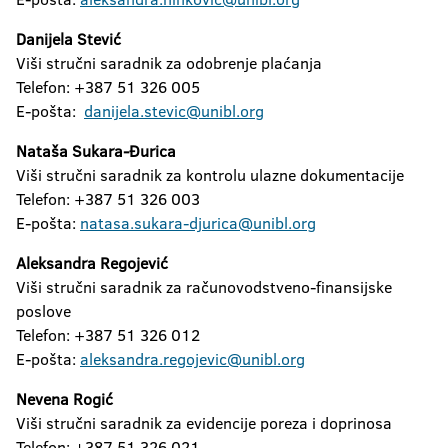
Danijela Stević
Viši stručni saradnik za odobrenje plaćanja
Telefon: +387 51 326 005
E-pošta:
danijela.stevic@unibl.org
Nataša Sukara-Đurica
Viši stručni saradnik za kontrolu ulazne dokumentacije
Telefon: +387 51 326 003
E-pošta:
natasa.sukara-djurica@unibl.org
Aleksandra Regojević
Viši stručni saradnik za računovodstveno-finansijske
poslove
Telefon: +387 51 326 012
E-pošta:
aleksandra.regojevic@unibl.org
Nevena Rogić
Viši stručni saradnik za evidencije poreza i doprinosa
Telefon: +387 51 326 021