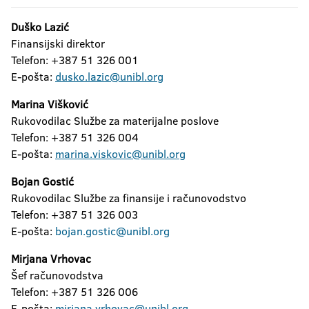
Duško Lazić
Finansijski direktor
Telefon: +387 51 326 001
E-pošta:
dusko.lazic@unibl.org
Marina Višković
Rukovodilac Službe za materijalne poslove
Telefon: +387 51 326 004
E-pošta:
marina.viskovic@unibl.org
Bojan Gostić
Rukovodilac Službe za finansije i računovodstvo
Telefon: +387 51 326 003
E-pošta:
bojan.gostic@unibl.org
Mirjana Vrhovac
Šef računovodstva
Telefon: +387 51 326 006
E-pošta:
mirjana.vrhovac@unibl.org