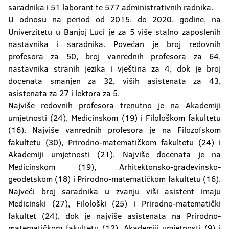
saradnika i 51 laborant te 577 administrativnih radnika.
U odnosu na period od 2015. do 2020. godine, na
Univerzitetu u Banjoj Luci je za 5 više stalno zaposlenih
nastavnika i saradnika. Povećan je broj redovnih
profesora za 50, broj vanrednih profesora za 64,
nastavnika stranih jezika i vještina za 4, dok je broj
docenata smanjen za 32, viših asistenata za 43,
asistenata za 27 i lektora za 5.
Najviše redovnih profesora trenutno je na Akademiji
umjetnosti (24), Medicinskom (19) i Filološkom fakultetu
(16). Najviše vanrednih profesora je na Filozofskom
fakultetu (30), Prirodno-matematičkom fakultetu (24) i
Akademiji umjetnosti (21). Najviše docenata je na
Medicinskom (19), Arhitektonsko-građevinsko-
geodetskom (18) i Prirodno-matematičkom fakultetu (16).
Najveći broj saradnika u zvanju viši asistent imaju
Medicinski (27), Filološki (25) i Prirodno-matematički
fakultet (24), dok je najviše asistenata na Prirodno-
matematičkom fakultetu (12), Akademiji umjetnosti (9) i