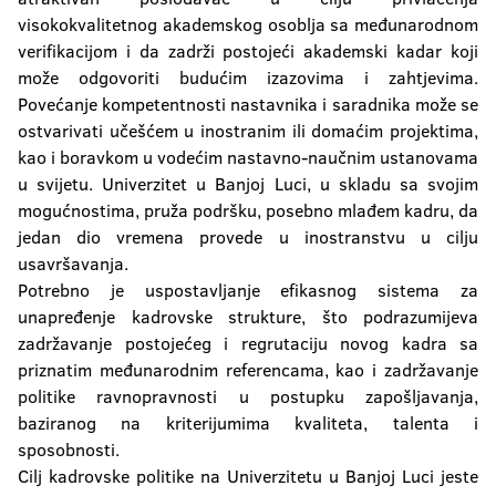
visokokvalitetnog akademskog osoblja sa međunarodnom
verifikacijom i da zadrži postojeći akademski kadar koji
može odgovoriti budućim izazovima i zahtjevima.
Povećanje kompetentnosti nastavnika i saradnika može se
ostvarivati učešćem u inostranim ili domaćim projektima,
kao i boravkom u vodećim nastavno-naučnim ustanovama
u svijetu. Univerzitet u Banjoj Luci, u skladu sa svojim
mogućnostima, pruža podršku, posebno mlađem kadru, da
jedan dio vremena provede u inostranstvu u cilju
usavršavanja.
Potrebno je uspostavljanje efikasnog sistema za
unapređenje kadrovske strukture, što podrazumijeva
zadržavanje postojećeg i regrutaciju novog kadra sa
priznatim međunarodnim referencama, kao i zadržavanje
politike ravnopravnosti u postupku zapošljavanja,
baziranog na kriterijumima kvaliteta, talenta i
sposobnosti.
Cilj kadrovske politike na Univerzitetu u Banjoj Luci jeste