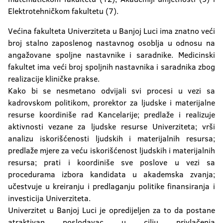
Elektrotehničkom fakultetu (7).
Većina fakulteta Univerziteta u Banjoj Luci ima znatno veći
broj stalno zaposlenog nastavnog osoblja u odnosu na
angažovane spoljne nastavnike i saradnike. Medicinski
fakultet ima veći broj spoljnih nastavnika i saradnika zbog
realizacije kliničke prakse.
Kako bi se nesmetano odvijali svi procesi u vezi sa
kadrovskom politikom, prorektor za ljudske i materijalne
resurse koordiniše rad Kancelarije; predlaže i realizuje
aktivnosti vezane za ljudske resurse Univerziteta; vrši
analizu iskorišćenosti ljudskih i materijalnih resursa;
predlaže mjere za veću iskorišćenost ljudskih i materijalnih
resursa; prati i koordiniše sve poslove u vezi sa
procedurama izbora kandidata u akademska zvanja;
učestvuje u kreiranju i predlaganju politike finansiranja i
investicija Univerziteta.
Univerzitet u Banjoj Luci je opredijeljen za to da postane
atraktivan poslodavac u cilju privlačenja