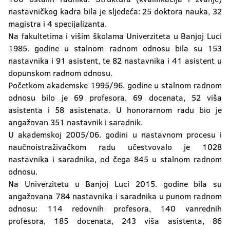
nastavničkog kadra bila je sljedeća: 25 doktora nauka, 32
Konfucijev institut
magistra i 4 specijalizanta.
Na fakultetima i višim školama Univerziteta u Banjoj Luci
Univerzitetski računarski centrar (URC)
1985. godine u stalnom radnom odnosu bila su 153
nastavnika i 91 asistent, te 82 nastavnika i 41 asistent u
Centar za razvoj i podršku istraživanju
dopunskom radnom odnosu.
Centar za podršku studentima sa
Početkom akademske 1995/96. godine u stalnom radnom
invaliditetom
odnosu bilo je 69 profesora, 69 docenata, 52 viša
asistenta i 58 asistenata. U honorarnom radu bio je
Studentski kulturni centar
angažovan 351 nastavnik i saradnik.
U akademskoj 2005/06. godini u nastavnom procesu i
naučnoistraživačkom radu učestvovalo je 1028
nastavnika i saradnika, od čega 845 u stalnom radnom
odnosu.
Na Univerzitetu u Banjoj Luci 2015. godine bila su
angažovana 784 nastavnika i saradnika u punom radnom
odnosu: 114 redovnih profesora, 140 vanrednih
profesora, 185 docenata, 243 viša asistenta, 86