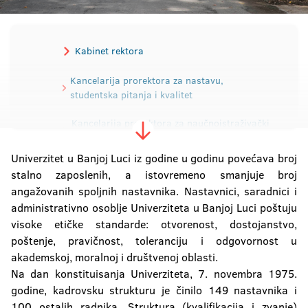
Kabinet rektora
Kancelarija prorektora za nastavu,
studentska pitanja i kvalitet
Kancelarija prorektora za naučnoistraživački
rad i razvoj
Univerzitet u Banjoj Luci iz godine u godinu povećava broj
Kancelarija prorektora za međunarodnu i
stalno zaposlenih, a istovremeno smanjuje broj
međuuniverzitetsku saradnju
angažovanih spoljnih nastavnika. Nastavnici, saradnici i
administrativno osoblje Univerziteta u Banjoj Luci poštuju
Kancelarija prorektora za ljudske i
visoke etičke standarde: otvorenost, dostojanstvo,
materijalne resurse
poštenje, pravičnost, toleranciju i odgovornost u
akademskoj, moralnoj i društvenoj oblasti.
Sekretarijat Univerziteta
Na dan konstituisanja Univerziteta, 7. novembra 1975.
godine, kadrovsku strukturu je činilo 149 nastavnika i
Sektor materijalno-finansijskih poslova
100 ostalih radnika. Struktura (kvalifikacija i zvanje)