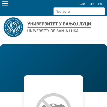
ЋИР
LAT
EN