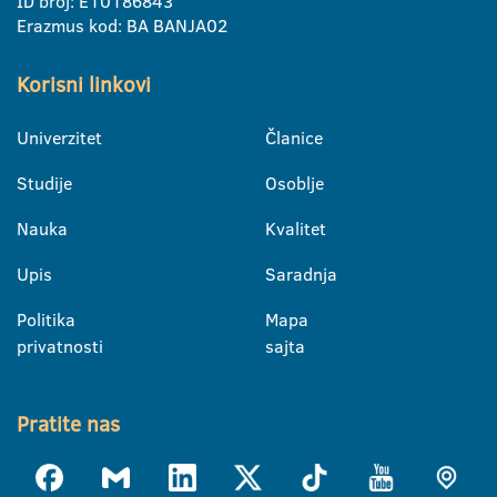
ID broj: E10186843
Erazmus kod: BA BANJA02
Korisni linkovi
Univerzitet
Članice
Studije
Osoblje
Nauka
Kvalitet
Upis
Saradnja
Politika
Mapa
privatnosti
sajta
Pratite nas