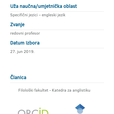
Uža naučna/umjetnička oblast
Specifični jezici – engleski jezik
Zvanje
redovni profesor
Datum izbora
27. jun 2019.
Članica
Filološki fakultet - Katedra za anglistiku