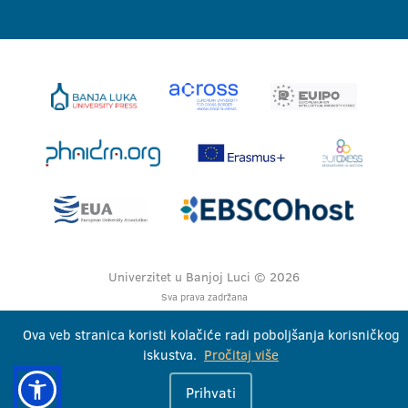
Univerzitet u Banjoj Luci © 2026
Sva prava zadržana
Ova veb stranica koristi kolačiće radi poboljšanja korisničkog
iskustva.
Pročitaj više
Prihvati