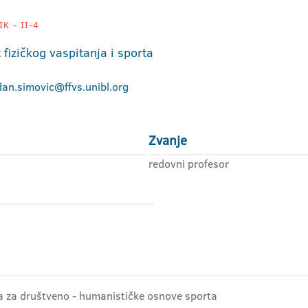
K - II-4
 fizičkog vaspitanja i sporta
an.simovic@ffvs.unibl.org
Zvanje
redovni profesor
dra za društveno - humanističke osnove sporta