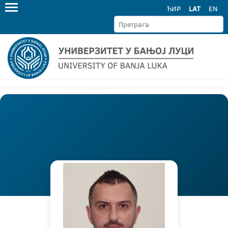
ЋИР
LAT
EN