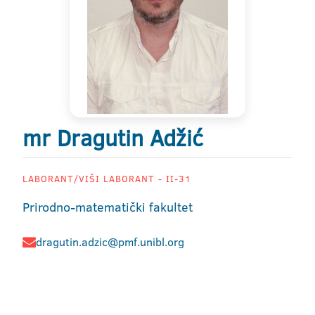
mr Dragutin Adžić
LABORANT/VIŠI LABORANT - II-31
Prirodno-matematički fakultet
dragutin.adzic@pmf.unibl.org