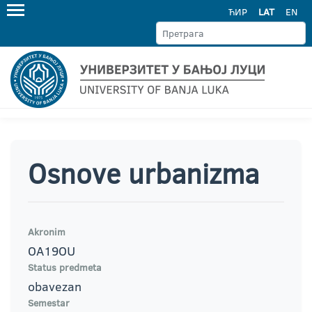
ЋИР
LAT
EN
Osnove urbanizma
Akronim
OA19OU
Status predmeta
obavezan
Semestar