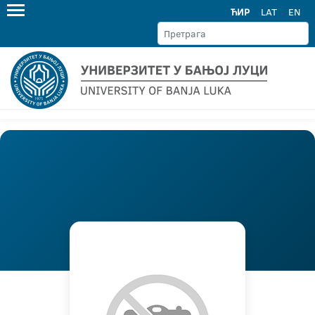
ЋИР
LAT
EN