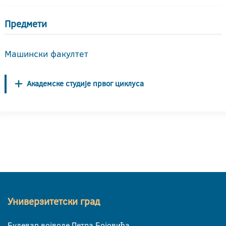
Предмети
Машински факултет
Академске студије првог циклуса
Универзитетски град
Булевар војводе Петра Бојовића