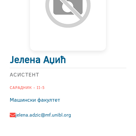
Јелена Аџић
АСИСТЕНТ
САРАДНИК - II-5
Машински факултет
jelena.adzic@mf.unibl.org