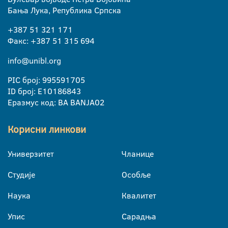
Бања Лука, Република Српска
+387 51 321 171
Факс: +387 51 315 694
info@unibl.org
PIC број: 995591705
ID број: E10186843
Еразмус код: BA BANJA02
Корисни линкови
Универзитет
Чланице
Студије
Особље
Наука
Квалитет
Упис
Сарадња