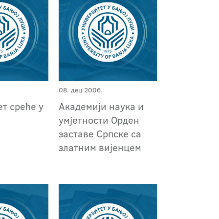
08. дец 2006.
т среће у
Академији наука и
умјетности Орден
заставе Српске са
златним вијенцем