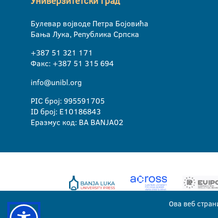
Универзитетски град
Булевар војводе Петра Бојовића
Бања Лука, Република Српска
+387 51 321 171
Факс: +387 51 315 694
info@unibl.org
PIC број: 995591705
ID број: E10186843
Еразмус код: BA BANJA02
Ова веб стран