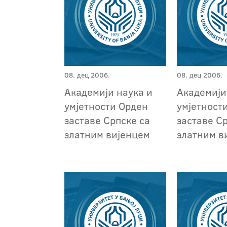
08. дец 2006.
08. дец 2006.
Академији наука и
Академији
умјетности Орден
умјетност
заставе Српске са
заставе С
златним вијенцем
златним в