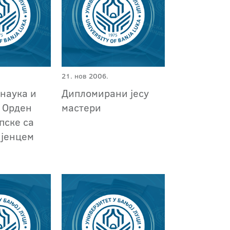
21. нов 2006.
наука и
Дипломирани јесу
и Орден
мастери
пске са
ијенцем