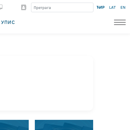
ЋИР
LAT
EN
УПИС