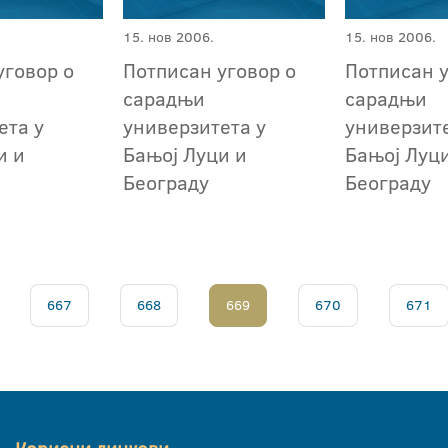
15. нов 2006.
15. нов 2006.
уговор о
Потписан уговор о
Потписан у
сарадњи
сарадњи
ета у
универзитета у
универзите
и и
Бањој Луци и
Бањој Луц
Београду
Београду
667
668
669
670
671