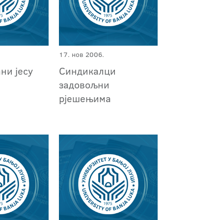
17. нов 2006.
ни јесу
Синдикалци
задовољни
рјешењима