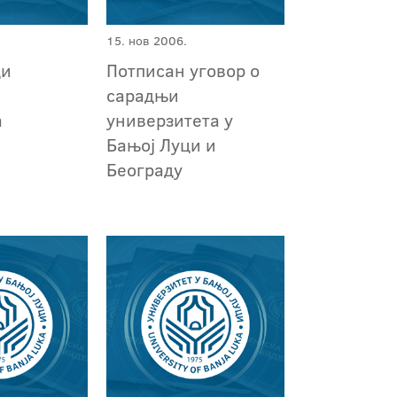
15. нов 2006.
ци
Потписан уговор о
и
сарадњи
а
универзитета у
Бањој Луци и
Београду