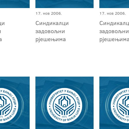
17. нов 2006.
17. нов 2006.
ци
Синдикалци
Синдикал
и
задовољни
задовољн
а
рјешењима
рјешењим