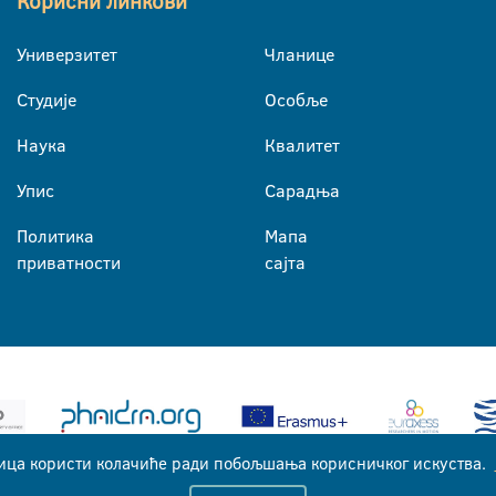
Корисни линкови
Универзитет
Чланице
Студије
Особље
Наука
Квалитет
Упис
Сарадња
Политика
Мапа
приватности
сајта
ица користи колачиће ради побољшања корисничког искуства.