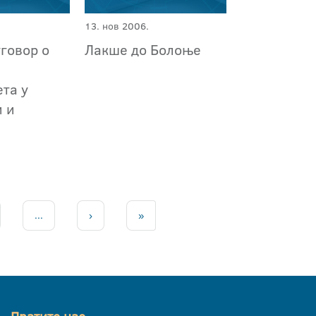
13. нов 2006.
говор о
Лакше до Болоње
та у
и и
...
›
»