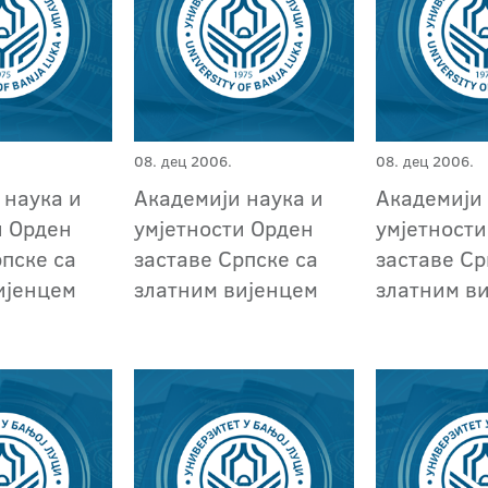
08. дец 2006.
08. дец 2006.
 наука и
Академији наука и
Академији 
и Орден
умјетности Орден
умјетност
рпске са
заставе Српске са
заставе Ср
ијенцем
златним вијенцем
златним в