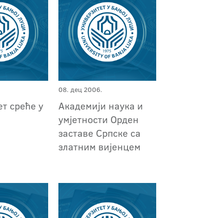
08. дец 2006.
т среће у
Академији наука и
умјетности Орден
заставе Српске са
златним вијенцем