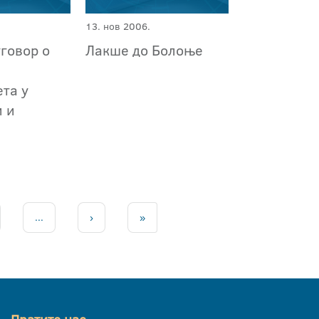
13. нов 2006.
говор о
Лакше до Болоње
та у
и и
...
›
»