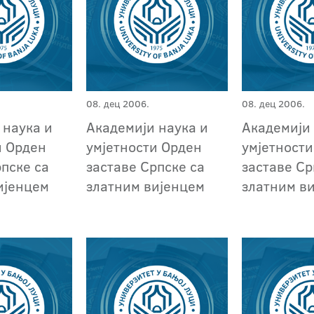
08. дец 2006.
08. дец 2006.
 наука и
Академији наука и
Академији 
и Орден
умјетности Орден
умјетност
рпске са
заставе Српске са
заставе Ср
ијенцем
златним вијенцем
златним в