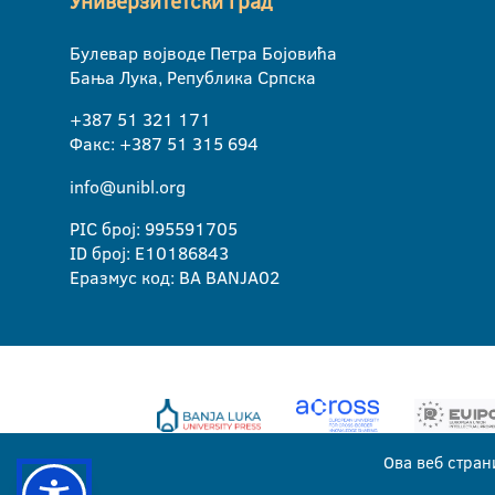
Универзитетски град
Булевар војводе Петра Бојовића
Бања Лука, Република Српска
+387 51 321 171
Факс: +387 51 315 694
info@unibl.org
PIC број: 995591705
ID број: E10186843
Еразмус код: BA BANJA02
Ова веб стран