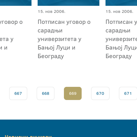
15. нов 2006.
15. нов 2006.
уговор о
Потписан уговор о
Потписан у
сарадњи
сарадњи
ета у
универзитета у
универзите
и и
Бањој Луци и
Бањој Луц
Београду
Београду
667
668
669
670
671