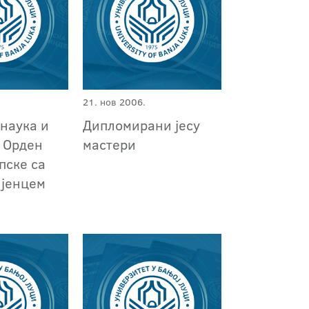
21. нов 2006.
наука и
Дипломирани јесу
и Орден
мастери
пске са
ијенцем