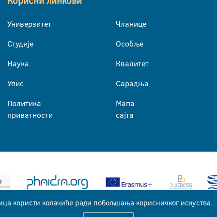
Корисни линкови
Универзитет
Чланице
Студије
Особље
Наука
Квалитет
Упис
Сарадња
Политика
Мапа
приватности
сајта
ица користи колачиће ради побољшања корисничког искуства.