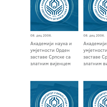
08. дец 2006.
08. дец 2006.
Академији наука и
Академији
умјетности Орден
умјетност
заставе Српске са
заставе С
златним вијенцем
златним в