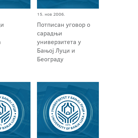
15. нов 2006.
ци
Потписан уговор о
и
сарадњи
а
универзитета у
Бањој Луци и
Београду