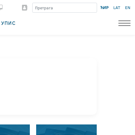
ЋИР
LAT
EN
УПИС