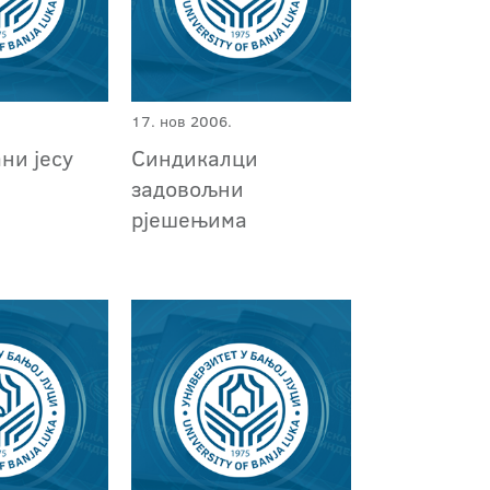
17. нов 2006.
ни јесу
Синдикалци
задовољни
рјешењима