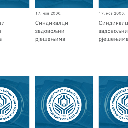
17. нов 2006.
17. нов 2006.
ци
Синдикалци
Синдикал
и
задовољни
задовољн
а
рјешењима
рјешењим