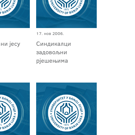
17. нов 2006.
ни јесу
Синдикалци
задовољни
рјешењима