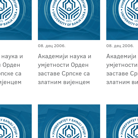
08. дец 2006.
08. дец 2006.
 наука и
Академији наука и
Академији 
и Орден
умјетности Орден
умјетност
рпске са
заставе Српске са
заставе Ср
ијенцем
златним вијенцем
златним в