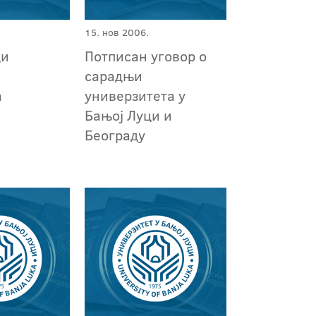
15. нов 2006.
ци
Потписан уговор о
и
сарадњи
а
универзитета у
Бањој Луци и
Београду