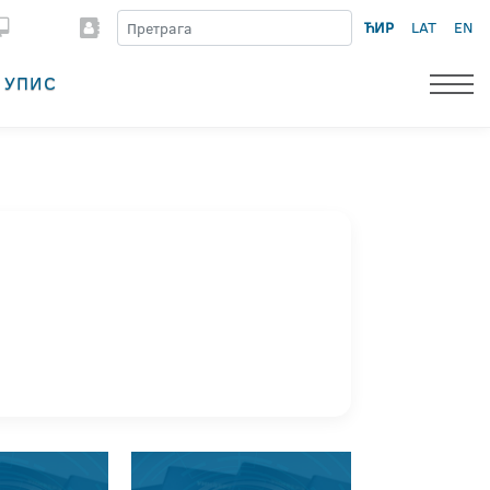
ЋИР
LAT
EN
УПИС