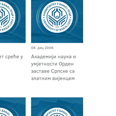
08. дец 2006.
т среће у
Академији наука и
умјетности Орден
заставе Српске са
златним вијенцем