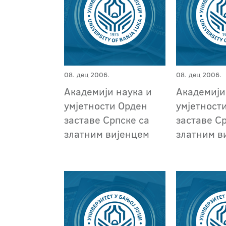
08. дец 2006.
08. дец 2006.
Академији наука и
Академији
умјетности Орден
умјетност
заставе Српске са
заставе С
златним вијенцем
златним в