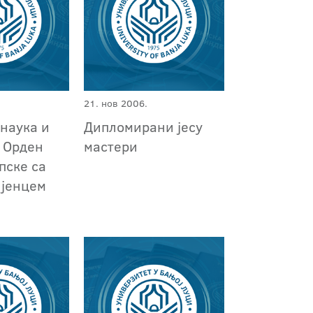
21. нов 2006.
наука и
Дипломирани јесу
и Орден
мастери
пске са
ијенцем