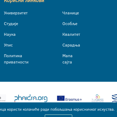
Корисни линкови
Универзитет
Чланице
Студије
Особље
Наука
Квалитет
Упис
Сарадња
Политика
Мапа
приватности
сајта
ица користи колачиће ради побољшања корисничког искуства.