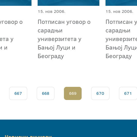
15. нов 2006.
15. нов 2006.
уговор о
Потписан уговор о
Потписан у
сарадњи
сарадњи
ета у
универзитета у
универзите
и и
Бањој Луци и
Бањој Луц
Београду
Београду
667
668
669
670
671