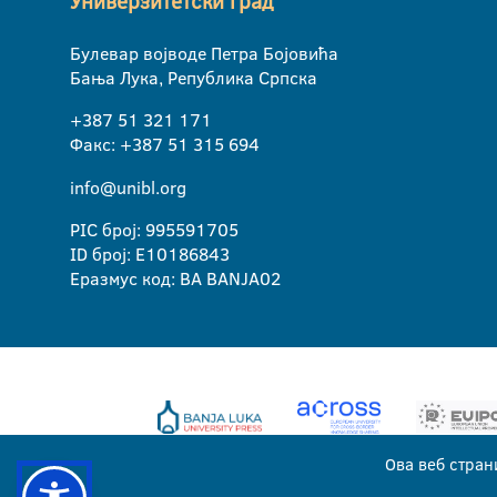
Универзитетски град
Булевар војводе Петра Бојовића
Бања Лука, Република Српска
+387 51 321 171
Факс: +387 51 315 694
info@unibl.org
PIC број: 995591705
ID број: E10186843
Еразмус код: BA BANJA02
Ова веб стран