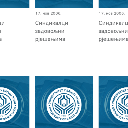
17. нов 2006.
17. нов 2006.
ци
Синдикалци
Синдикал
и
задовољни
задовољн
а
рјешењима
рјешењим