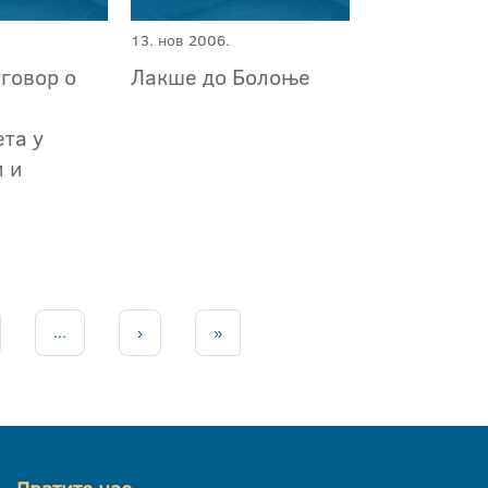
13. нов 2006.
говор о
Лакше до Болоње
та у
и и
...
›
»