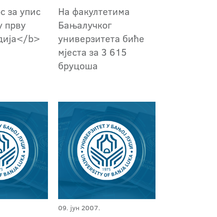
с за упис
На факултетима
у прву
Бањалучког
удија</b>
универзитета биће
мјеста за 3 615
бруцоша
09. јун 2007.