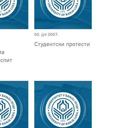
05. јул 2007.
Студентски протести
ма
испит