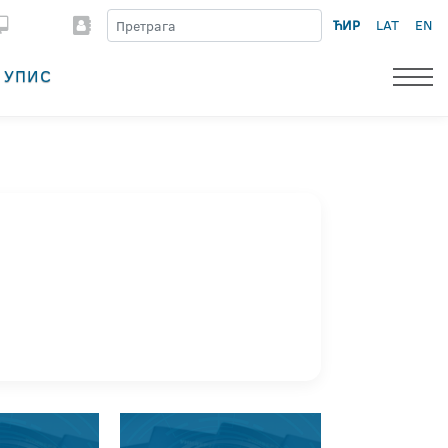
ЋИР
LAT
EN
УПИС