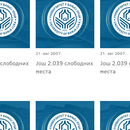
21. авг 2007.
21. авг 2007.
 слободних
Још 2.039 слободних
Још 2.039
места
места