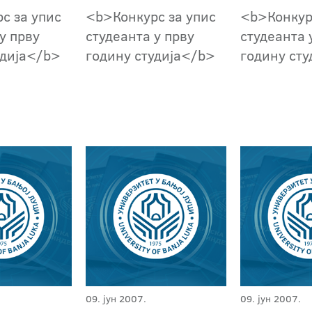
с за упис
<b>Конкурс за упис
<b>Конкур
у прву
студеанта у прву
студеанта 
удија</b>
годину студија</b>
годину ст
09. јун 2007.
09. јун 2007.