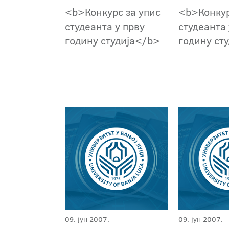
<b>Конкурс за упис
<b>Конкур
студеанта у прву
студеанта 
годину студија</b>
годину ст
09. јун 2007.
09. јун 2007.