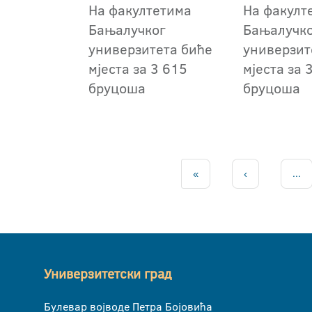
На факултетима
На факулт
Бањалучког
Бањалучк
универзитета биће
универзит
мјеста за 3 615
мјеста за 
бруцоша
бруцоша
«
‹
...
Универзитетски град
Булевар војводе Петра Бојовића