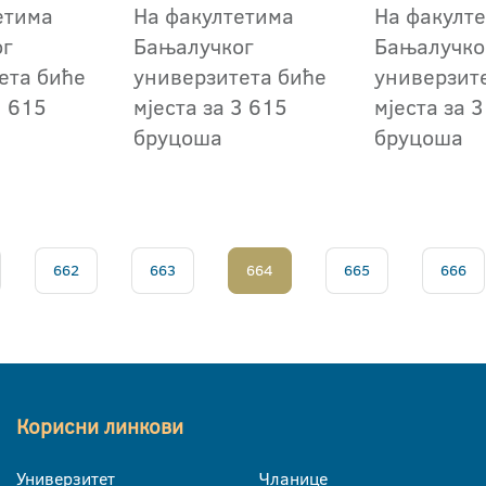
етима
На факултетима
На факулт
ог
Бањалучког
Бањалучко
ета биће
универзитета биће
универзит
3 615
мјеста за 3 615
мјеста за 
бруцоша
бруцоша
662
663
664
665
666
Корисни линкови
Универзитет
Чланице