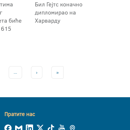
етима
Бил Гејтс коначно
г
дипломирао на
ета биће
Харварду
3 615
...
›
»
Пратите нас