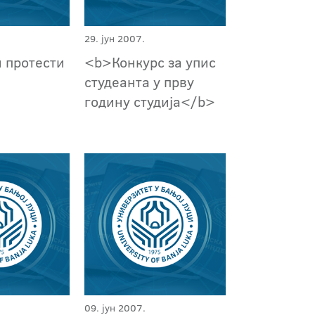
29. јун 2007.
и протести
<b>Конкурс за упис
студеанта у прву
годину студија</b>
09. јун 2007.