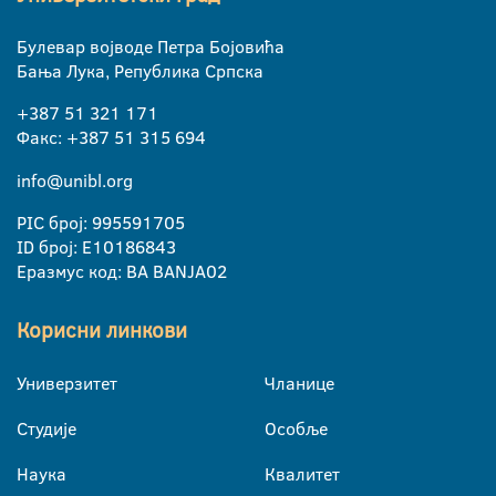
Булевар војводе Петра Бојовића
Бања Лука, Република Српска
+387 51 321 171
Факс: +387 51 315 694
info@unibl.org
PIC број: 995591705
ID број: E10186843
Еразмус код: BA BANJA02
Корисни линкови
Универзитет
Чланице
Студије
Особље
Наука
Квалитет