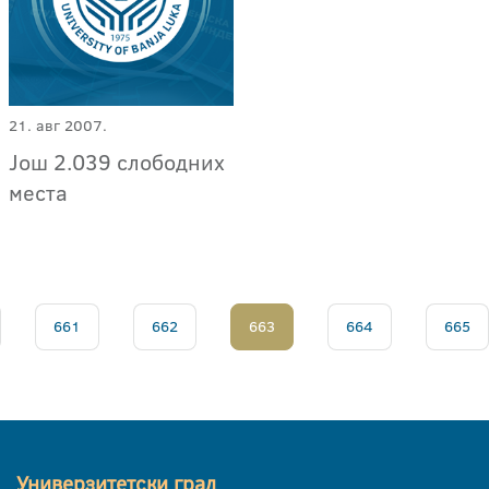
21. авг 2007.
Још 2.039 слободних
места
661
662
663
664
665
Универзитетски град